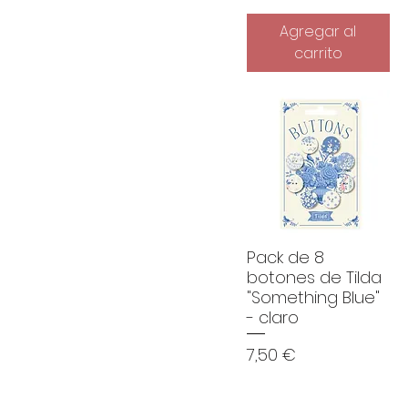
Agregar al
carrito
Pack de 8
botones de Tilda
"Something Blue"
- claro
Precio
7,50 €