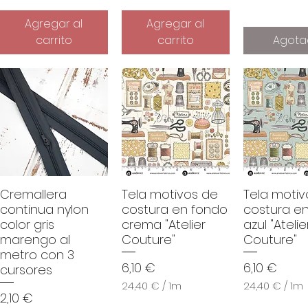
Agregar al
Agregar al
carrito
carrito
Agota
Cremallera
Tela motivos de
Tela motiv
continua nylon
costura en fondo
costura e
color gris
crema "Atelier
azul "Atelie
marengo al
Couture"
Couture"
metro con 3
Precio
Precio
6,10 €
6,10 €
cursores
24,40 €
/
1m
24,40 €
/
1m
Precio
2,10 €
2
2