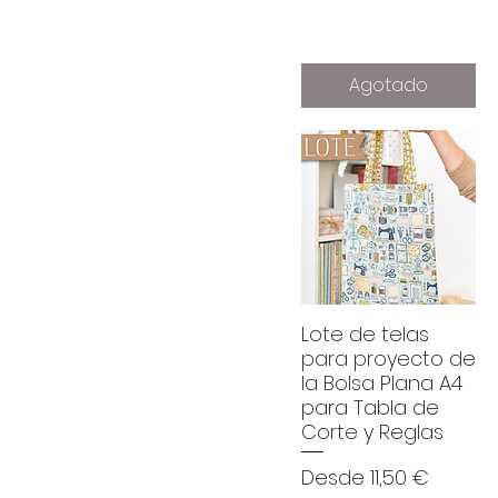
Agotado
Lote de telas
para proyecto de
la Bolsa Plana A4
para Tabla de
Corte y Reglas
Precio de oferta
Desde
11,50 €