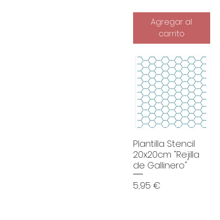
Agregar al
carrito
Plantilla Stencil
20x20cm "Rejilla
de Gallinero"
Precio
5,95 €