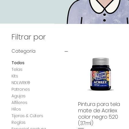
Filtrar por
Categoría
Todos
Telas
Kits
NDLWRK®
Patrones
Agujas
Alfileres
Pintura para tela
Hilos
mate de Acrilex
Tijeras & Cúters
color negro 520
(37ml)
Reglas
Especial costura