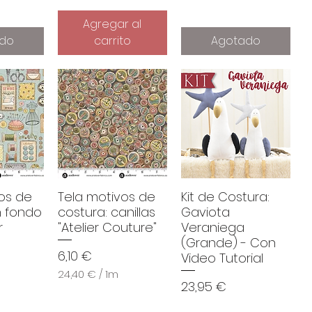
Agregar al
do
carrito
Agotado
os de
Tela motivos de
Kit de Costura:
n fondo
costura: canillas
Gaviota
r
"Atelier Couture"
Veraniega
(Grande) - Con
Precio
6,10 €
Video Tutorial
24,40 €
/
1m
Precio
23,95 €
2
4
,