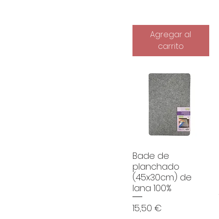
Agregar al
carrito
Bade de
planchado
(45x30cm) de
lana 100%
Precio
15,50 €