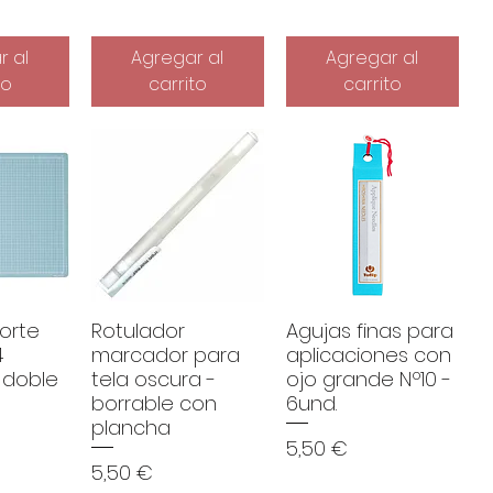
4
0
r al
Agregar al
Agregar al
€
to
carrito
carrito
p
o
r
1
M
e
t
r
o
s
orte
Rotulador
Agujas finas para
4
marcador para
aplicaciones con
 doble
tela oscura -
ojo grande Nº10 -
borrable con
6und.
plancha
Precio
5,50 €
Precio
5,50 €