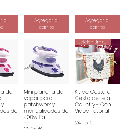
r al
Agregar al
Agregar al
to
carrito
carrito
Edición Limitada
ha de
Mini plancha de
Kit de Costura:
a
vapor para
Cesta de tela
 y
patchwork y
Country - Con
des de
manualidades de
Video Tutorial
400w lila
Precio
24,95 €
Precio
33,95 €