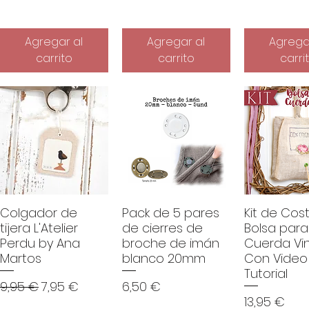
Agregar al
Agregar al
Agrega
carrito
carrito
carri
Colgador de
Pack de 5 pares
Kit de Cost
tijera L'Atelier
de cierres de
Bolsa para
Perdu by Ana
broche de imán
Cuerda Vi
Martos
blanco 20mm
Con Video
Tutorial
rta
Precio
Precio de oferta
Precio
9,95 €
7,95 €
6,50 €
Precio
13,95 €