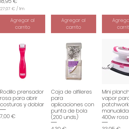
Precio
18,95 €
27,07 €
/
1m
2
7
Agregar al
Agregar al
Agrega
,
carrito
carrito
carri
0
7
€
p
o
r
1
M
e
t
r
Rodillo prensador
Caja de alfileres
Mini planc
o
s
rosa para abrir
para
vapor par
costuras y doblar
aplicaciones con
patchwork
punta de bola
manualida
Precio
7,00 €
(200 unds.)
400w rosa
Precio
Precio
4,30 €
33,95 €