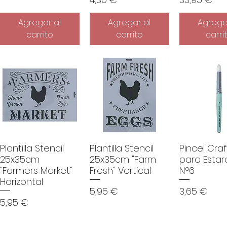
Agregar al
Agregar al
Agrega
carrito
carrito
carri
Plantilla Stencil
Plantilla Stencil
Pincel Craf
25x35cm
25x35cm "Farm
para Estar
"Farmers Market"
Fresh" Vertical
Nº6
Horizontal
Precio
Precio
5,95 €
3,65 €
Precio
5,95 €