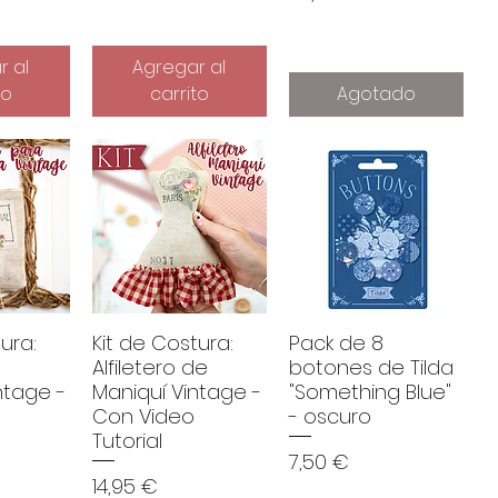
r al
Agregar al
to
carrito
Agotado
ura:
Kit de Costura:
Pack de 8
Alfiletero de
botones de Tilda
ntage -
Maniquí Vintage -
"Something Blue"
Con Video
- oscuro
Tutorial
Precio
7,50 €
Precio
14,95 €