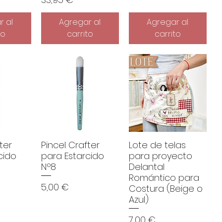
r al
Agregar al
Agregar al
to
carrito
carrito
ter
Pincel Crafter
Lote de telas
cido
para Estarcido
para proyecto
Nº8
Delantal
Romántico para
Precio
5,00 €
Costura (Beige o
Azul)
Precio
7,00 €