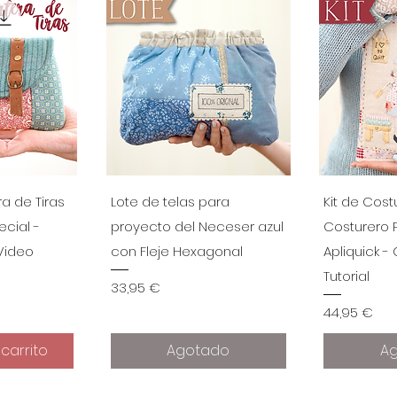
ápida
Vista rápida
Vist
ra de Tiras
Lote de telas para
Kit de Cost
cial -
proyecto del Neceser azul
Costurero 
Video
con Fleje Hexagonal
Apliquick -
Tutorial
Precio
33,95 €
Precio
44,95 €
carrito
Agotado
A