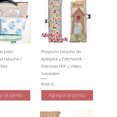
a rápida
Vista rápida
as para
Proyecto: Estuche de
el Estuche /
Apliquick y Patchwork -
ilda
Patrones PDF y Video
Tutoriales
Precio
15,95 €
r al carrito
Agregar al carrito