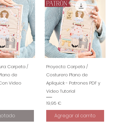
a rápida
Vista rápida
ura: Carpeta /
Proyecto: Carpeta /
Plano de
Costurero Plano de
 Con Video
Apliquick - Patrones PDF y
Video Tutorial
Precio
19,95 €
gotado
Agregar al carrito