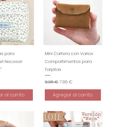
a rápida
Vista rápida
as para
Mini Cartera con Varios
el Neceser
Compartimentos para
"
Tarjetas
Precio
Precio de oferta
9,95 €
7,95 €
r al carrito
Agregar al carrito