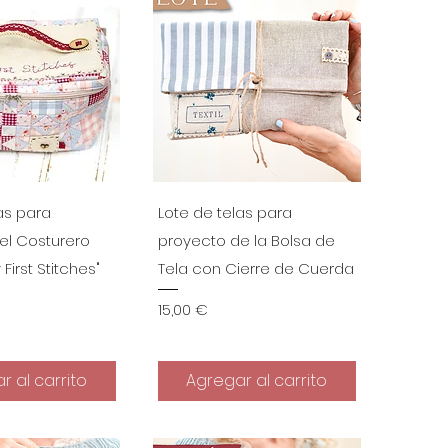
a rápida
Vista rápida
as para
Lote de telas para
el Costurero
proyecto de la Bolsa de
First Stitches"
Tela con Cierre de Cuerda
Precio
15,00 €
r al carrito
Agregar al carrito