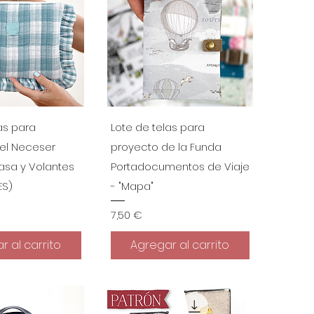
a rápida
Vista rápida
as para
Lote de telas para
el Neceser
proyecto de la Funda
asa y Volantes
Portadocumentos de Viaje
ES)
- "Mapa"
Precio
7,50 €
r al carrito
Agregar al carrito