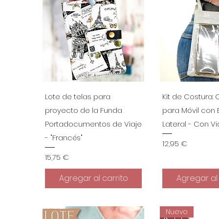
Vista rápida
Vista r
Lote de telas para
Kit de Costura:
proyecto de la Funda
para Móvil con
Portadocumentos de Viaje
Lateral - Con Vi
- "Francés"
Precio
12,95 €
Precio
15,75 €
Agregar al carrito
Agregar al 
Nuevo