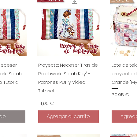
ápida
Vista rápida
Vist
 Neceser
Proyecto: Neceser Tiras de
Lote de tel
ork "Sarah
Patchwork "Sarah Kay" -
proyecto d
 Tutorial
Patrones PDF y Video
Grande "My 
Tutorial
Precio
39,95 €
Precio
14,95 €
do
Agregar al carrito
Agrega