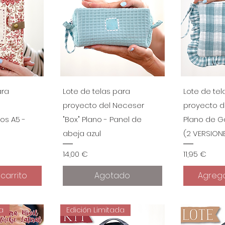
ápida
Vista rápida
Vist
ara
Lote de telas para
Lote de tel
proyecto del Neceser
proyecto d
os A5 -
"Box" Plano - Panel de
Plano de G
abeja azul
(2 VERSION
Precio
Precio
14,00 €
11,95 €
carrito
Agotado
Agrega
da
Edición Limitada