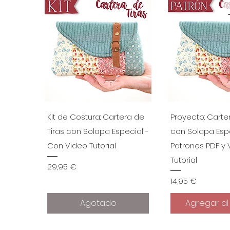
Vista rápida
Vista r
Kit de Costura: Cartera de
Proyecto: Carte
Tiras con Solapa Especial -
con Solapa Espe
Con Video Tutorial
Patrones PDF y 
Tutorial
Precio
29,95 €
Precio
14,95 €
Agotado
Agregar al 