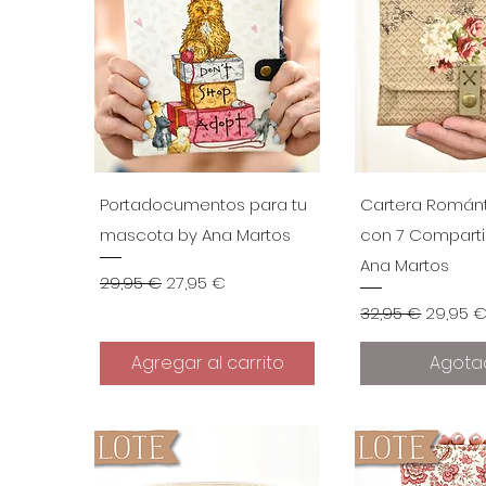
Vista rápida
Vista r
Portadocumentos para tu
Cartera Románt
mascota by Ana Martos
con 7 Compart
Ana Martos
Precio
Precio de oferta
29,95 €
27,95 €
Precio
Precio 
32,95 €
29,95 
Agregar al carrito
Agota