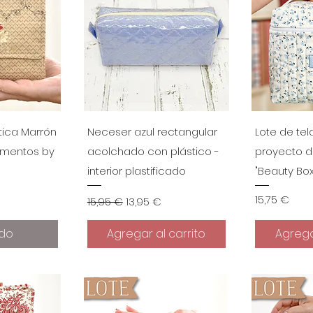
ápida
Vista rápida
Vist
ica Marrón
Neceser azul rectangular
Lote de tel
imentos by
acolchado con plástico -
proyecto d
interior plastificado
"Beauty Box
de oferta
Precio
Precio de oferta
Precio
15,75 €
€
15,95 €
13,95 €
do
Agregar al carrito
Agrega