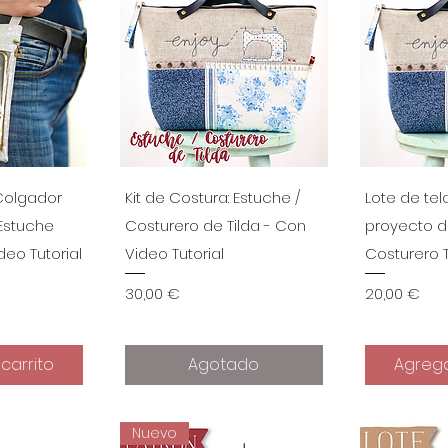
ápida
Vista rápida
Vist
 Colgador
Kit de Costura: Estuche /
Lote de tel
 Estuche
Costurero de Tilda - Con
proyecto d
deo Tutorial
Video Tutorial
Costurero T
Precio
Precio
30,00 €
20,00 €
carrito
Agotado
Agrega
Nuevo