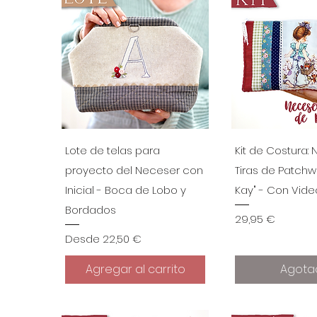
Vista rápida
Vista r
Lote de telas para
Kit de Costura:
proyecto del Neceser con
Tiras de Patchw
Inicial - Boca de Lobo y
Kay" - Con Video
Bordados
Precio
29,95 €
Precio de oferta
Desde
22,50 €
Agregar al carrito
Agota