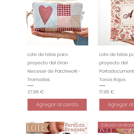
Vista rápida
Vista r
Lote de telas para
Lote de telas p
proyecto del Gran
proyecto del
Neceser de Patchwork -
Portadocument
Tramadas
Tonos Rojos
Precio
Precio
27,95 €
17,95 €
Agregar al carrito
Agregar al 
Edición Limita