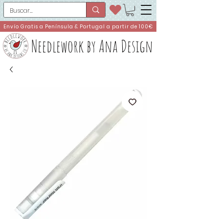
Envío Gratis a Península & Portugal a partir de 100€
Needlework by Ana Design