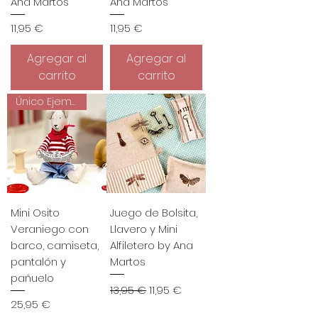
Ana Martos
Ana Martos
Precio
Precio
11,95 €
11,95 €
Agregar al
Agregar al
carrito
carrito
Único Ejemplar
Mini Osito
Juego de Bolsita,
Veraniego con
Llavero y Mini
barco, camiseta,
Alfiletero by Ana
pantalón y
Martos
pañuelo
Precio
Precio de oferta
13,95 €
11,95 €
Precio
25,95 €