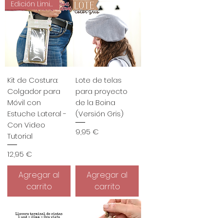
Edición Limitada
Kit de Costura:
Lote de telas
Colgador para
para proyecto
Móvil con
de la Boina
Estuche Lateral -
(Versión Gris)
Con Video
Precio
9,95 €
Tutorial
Precio
12,95 €
Agregar al
Agregar al
carrito
carrito