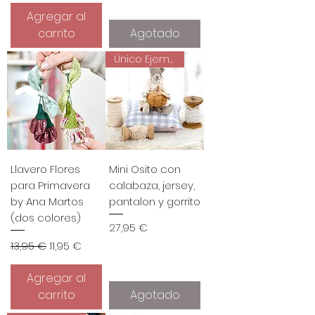
Agregar al
carrito
Agotado
Único Ejemplar
Llavero Flores
Mini Osito con
para Primavera
calabaza, jersey,
by Ana Martos
pantalon y gorrito
(dos colores)
Precio
27,95 €
Precio
Precio de oferta
13,95 €
11,95 €
Agregar al
carrito
Agotado