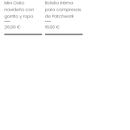
Mini Osito
Bolsita íntima
navideño con
para compresas
gorrito y ropa
de Patchwork
Precio
Precio
26,00 €
16,00 €
Agotado
Agotado
Bolsita íntima
Llavero perro 3D
para compresas
tela escocesa
(4 distintas)
Precio
14,95 €
Precio
12,00 €