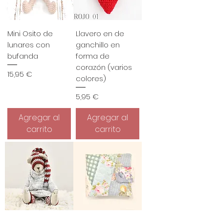
Mini Osito de
Llavero en de
lunares con
ganchillo en
bufanda
forma de
corazón (varios
Precio
15,95 €
colores)
Precio
5,95 €
Agregar al
Agregar al
carrito
carrito