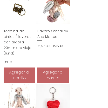
Terminal de
Llavero Otoñal by
cintas / llaveros
Ana Martos
con argolla -
Precio
Precio de oferta
15,95 €
13,95 €
20mm oro viejo
(1und)
Precio
1,50 €
Agregar al
Agregar al
carrito
carrito