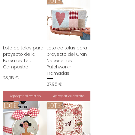
Lote de telas para
Lote de telas para
proyecto de la
proyecto del Gran
Bolsa de Tela
Neceser de
Campestre
Patchwork -
Tramadas
Precio
23,95 €
Precio
27,95 €
Agregar al carrito
Agregar al carrito