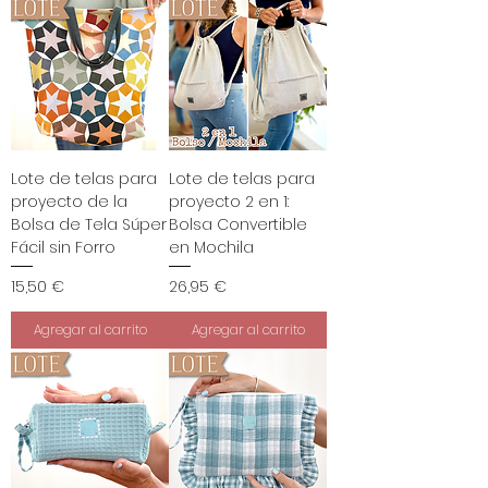
Lote de telas para
Lote de telas para
proyecto de la
proyecto 2 en 1:
Bolsa de Tela Súper
Bolsa Convertible
Fácil sin Forro
en Mochila
Precio
Precio
15,50 €
26,95 €
Agregar al carrito
Agregar al carrito