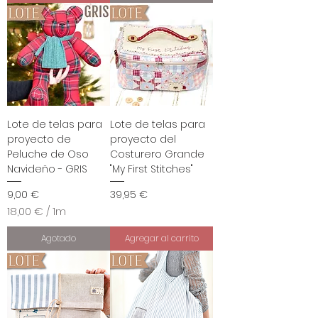
Lote de telas para
Lote de telas para
proyecto de
proyecto del
Peluche de Oso
Costurero Grande
Navideño - GRIS
"My First Stitches"
Precio
Precio
9,00 €
39,95 €
18,00 €
/
1m
1
8
Agotado
Agregar al carrito
,
0
0
€
p