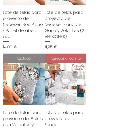
Lote de telas para
Lote de telas para
proyecto del
proyecto del
Neceser "Box" Plano
Neceser Plano de
- Panel de abeja
Gasa y Volantes (2
azul
VERSIONES)
Precio
Precio
14,00 €
11,95 €
Agotado
Agregar al carrito
Lote de telas para
Lote de telas para
proyecto del Bolsito
proyecto de la
con Volantes y
Funda