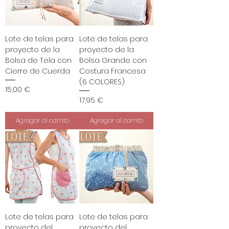
o
r
1
M
Lote de telas para
Lote de telas para
e
proyecto de la
proyecto de la
t
Bolsa de Tela con
Bolsa Grande con
r
o
Cierre de Cuerda
Costura Francesa
s
(6 COLORES)
Precio
15,00 €
Precio
17,95 €
Agregar al carrito
Agregar al carrito
Lote de telas para
Lote de telas para
proyecto del
proyecto del