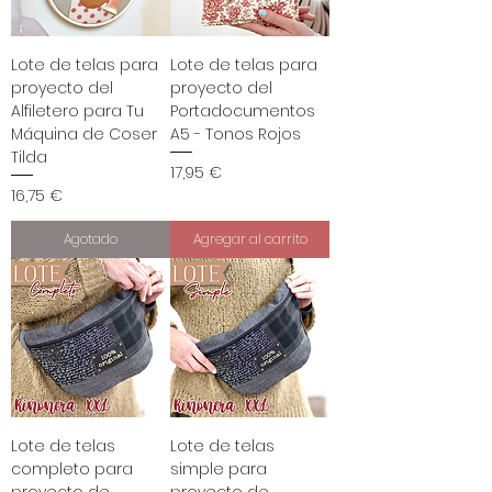
Lote de telas para
Lote de telas para
proyecto del
proyecto del
Alfiletero para Tu
Portadocumentos
Máquina de Coser
A5 - Tonos Rojos
Tilda
Precio
17,95 €
Precio
16,75 €
Agotado
Agregar al carrito
Lote de telas
Lote de telas
completo para
simple para