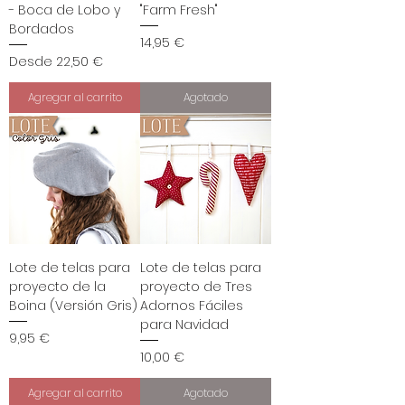
- Boca de Lobo y
"Farm Fresh"
Bordados
Precio
14,95 €
Precio de oferta
Desde
22,50 €
Agregar al carrito
Agotado
Lote de telas para
Lote de telas para
proyecto de la
proyecto de Tres
Boina (Versión Gris)
Adornos Fáciles
para Navidad
Precio
9,95 €
Precio
10,00 €
Agregar al carrito
Agotado