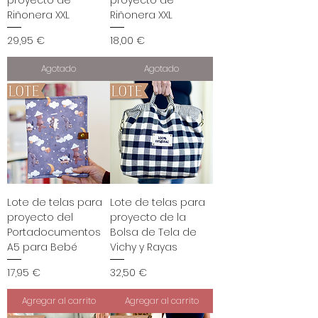
proyecto de
proyecto de
Riñonera XXL
Riñonera XXL
Precio
Precio
29,95 €
18,00 €
Agotado
Agotado
Lote de telas para
Lote de telas para
proyecto del
proyecto de la
Portadocumentos
Bolsa de Tela de
A5 para Bebé
Vichy y Rayas
Precio
Precio
17,95 €
32,50 €
Agregar al carrito
Agregar al carrito