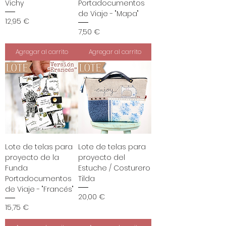
Vichy
Portadocumentos
de Viaje - "Mapa"
Precio
12,95 €
Precio
7,50 €
Agregar al carrito
Agregar al carrito
Lote de telas para
Lote de telas para
proyecto de la
proyecto del
Funda
Estuche / Costurero
Portadocumentos
Tilda
de Viaje - "Francés"
Precio
20,00 €
Precio
15,75 €