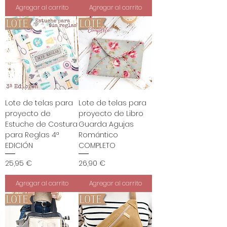
Agregar al carrito
Agregar al carrito
Lote de telas para
Lote de telas para
proyecto de
proyecto de Libro
Estuche de Costura
Guarda Agujas
para Reglas 4ª
Romántico
EDICIÓN
COMPLETO
Precio
Precio
25,95 €
26,90 €
Agregar al carrito
Agregar al carrito