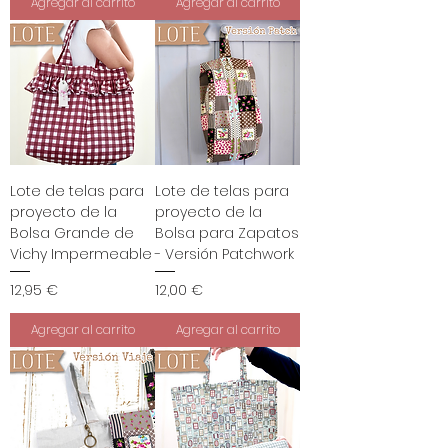
Agregar al carrito
Agregar al carrito
Lote de telas para
Lote de telas para
proyecto de la
proyecto de la
Bolsa Grande de
Bolsa para Zapatos
Vichy Impermeable
- Versión Patchwork
Precio
Precio
12,95 €
12,00 €
Agregar al carrito
Agregar al carrito