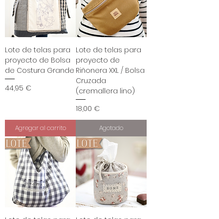
Lote de telas para
Lote de telas para
proyecto de Bolsa
proyecto de
de Costura Grande
Riñonera XXL / Bolsa
Cruzada
Precio
44,95 €
(cremallera lino)
Precio
18,00 €
Agregar al carrito
Agotado