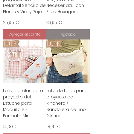
Delantal Sencillo de
Neceser azul con
Flores y Vichy Rojo
Fleje Hexagonal
Precio
Precio
25,95 €
33,95 €
Agregar al carrito
Agotado
Lote de telas para
Lote de telas para
proyecto del
proyecto de
Estuche para
Riñonera /
Maquillaje -
Bandolera de Lino
Formato Mini
Rústico
Precio
Precio
14,00 €
18,75 €