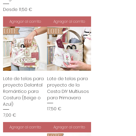
Precio de oferta
Desde
11,50 €
Agregar al carrito
Agregar al carrito
Lote de telas para
Lote de telas para
proyecto Delantal
proyecto de la
Romántico para
Cesta DIY Multiusos
Costura (Beige o
para Primavera
Azul)
Precio
17,50 €
Precio
7,00 €
Agregar al carrito
Agregar al carrito