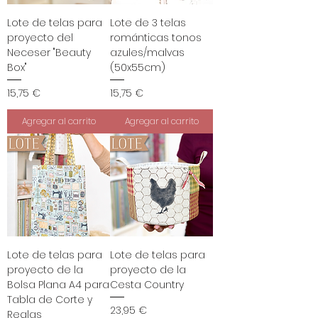
Lote de telas para
Lote de 3 telas
proyecto del
románticas tonos
Neceser "Beauty
azules/malvas
Box"
(50x55cm)
Precio
Precio
15,75 €
15,75 €
Agregar al carrito
Agregar al carrito
Lote de telas para
Lote de telas para
proyecto de la
proyecto de la
Bolsa Plana A4 para
Cesta Country
Tabla de Corte y
Precio
23,95 €
Reglas