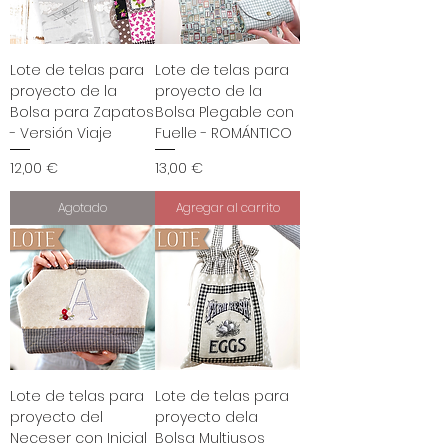
Lote de telas para
Lote de telas para
proyecto de la
proyecto de la
Bolsa para Zapatos
Bolsa Plegable con
- Versión Viaje
Fuelle - ROMÁNTICO
Precio
Precio
12,00 €
13,00 €
Agotado
Agregar al carrito
Lote de telas para
Lote de telas para
proyecto del
proyecto dela
Neceser con Inicial
Bolsa Multiusos