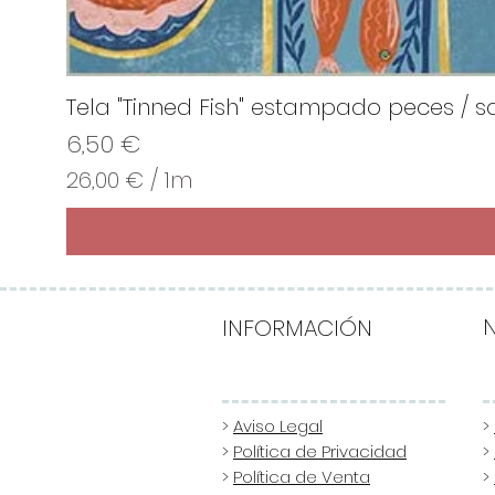
Tela "Tinned Fish" estampado peces / sa
Precio
6,50 €
26,00 €
/
1m
2
6
,
0
0
INFORMACIÓN
€
p
o
>
Aviso Legal
>
>
Política de Privacidad
>
r
>
Política de Venta
>
1