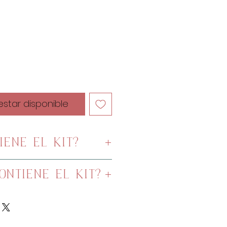
cio
 estar disponible
IENE EL KIT?
resos a escala
ONTIENE EL KIT?
l privado
rayas
ellenar
para la vela de rayas
icos (opcional)
lino rústico con aplicación
 de costura como hilos,