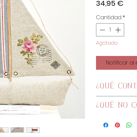
Pre
34,95 €
Cantidad
*
Agotado
Notificar al
¿QUÉ CONT
Patrones imp
¿QUÉ NO C
Video tutoria
x2 Tela vela 
Guata para r
x2 Entretela 
Ojetes metál
x2 Tela vela 
Herramientas