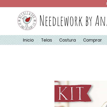
Needlework by An
Inicio
Telas
Costura
Comprar