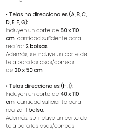
•
Telas no direccionales (A, B, C,
D, E, F, G):
Incluyen un corte de
80 x 110
cm
, cantidad suficiente para
realizar
2 bolsas
.
Además, se incluye un corte de
tela para las asas/correas
de
30 x 50 cm
.
•
Telas direccionales (H, I):
Incluyen un corte de
40 x 110
cm
, cantidad suficiente para
realizar
1 bolsa
.
Además, se incluye un corte de
tela para las asas/correas