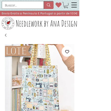
Envío Gratis a Península & Portugal a partir de 100€
Needlework by Ana Design