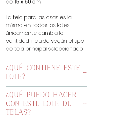
de
15 x 50 cm
.
La tela para las asas es la
misma en todos los lotes;
únicamente cambia la
cantidad incluida según el tipo
de tela principal seleccionado.
¿QUÉ CONTIENE ESTE
LOTE?
Tela principal (a elegir)
¿QUÉ PUEDO HACER
Tela metros para las asas
CON ESTE LOTE DE
TELAS?
Con este lote de telas hemos