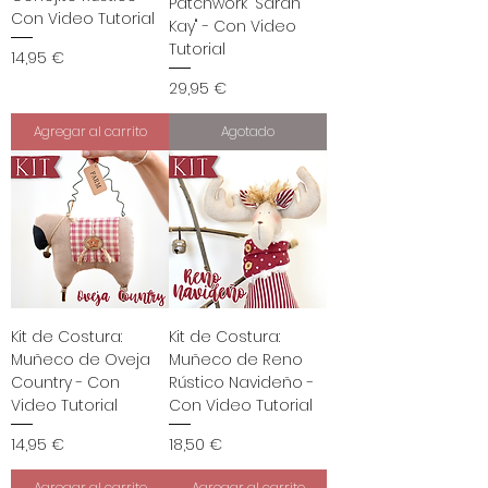
Patchwork "Sarah
Con Video Tutorial
Kay" - Con Video
Tutorial
Precio
14,95 €
Precio
29,95 €
Agregar al carrito
Agotado
Kit de Costura:
Kit de Costura:
Muñeco de Oveja
Muñeco de Reno
Country - Con
Rústico Navideño -
Video Tutorial
Con Video Tutorial
Precio
Precio
14,95 €
18,50 €
Agregar al carrito
Agregar al carrito