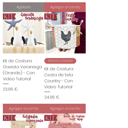
Agotado
Agregar al carrito
Kit de Costura:
Edición Limitada
Gaviota Veraniega
Kit de Costura:
(Grande) - Con
Cesta de tela
Video Tutorial
Country - Con
Video Tutorial
Precio
23,95 €
Precio
24,95 €
Agregar al carrito
Agregar al carrito