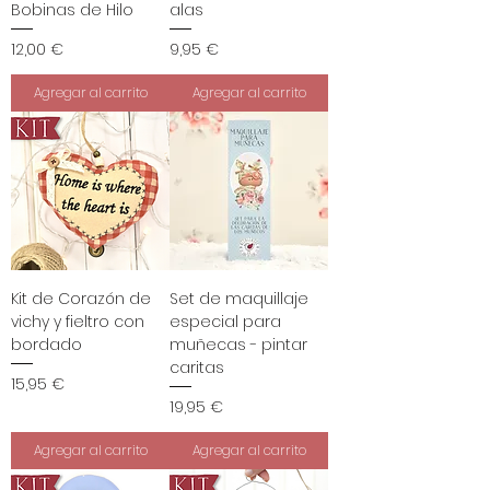
Bobinas de Hilo
alas
Precio
Precio
12,00 €
9,95 €
Agregar al carrito
Agregar al carrito
Kit de Corazón de
Set de maquillaje
vichy y fieltro con
especial para
bordado
muñecas - pintar
caritas
Precio
15,95 €
Precio
19,95 €
Agregar al carrito
Agregar al carrito