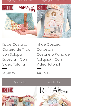
Kit de Costura:
Kit de Costura:
Cartera de Tiras
Carpeta /
con Solapa
Costurero Plano de
Especial - Con
Apliquick - Con
Video Tutorial
Video Tutorial
Precio
Precio
29,95 €
44,95 €
Agotado
Agotado