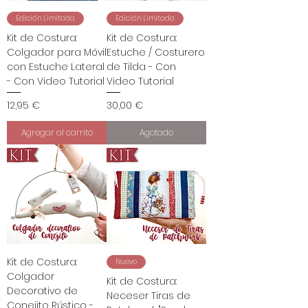
Edición Limitada
Edición Limitada
Kit de Costura:
Kit de Costura:
Colgador para Móvil
Estuche / Costurero
con Estuche Lateral
de Tilda - Con
- Con Video Tutorial
Video Tutorial
Precio
Precio
12,95 €
30,00 €
Agregar al carrito
Agotado
Kit de Costura:
Nuevo
Colgador
Kit de Costura:
Decorativo de
Neceser Tiras de
Conejito Rústico -