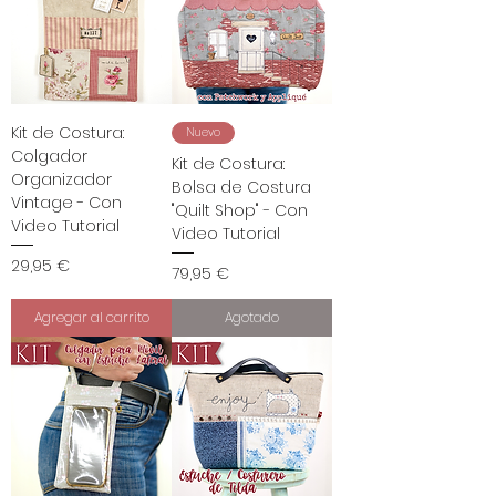
Kit de Costura:
Nuevo
Colgador
Kit de Costura:
Organizador
Bolsa de Costura
Vintage - Con
"Quilt Shop" - Con
Video Tutorial
Video Tutorial
Precio
29,95 €
Precio
79,95 €
Agregar al carrito
Agotado