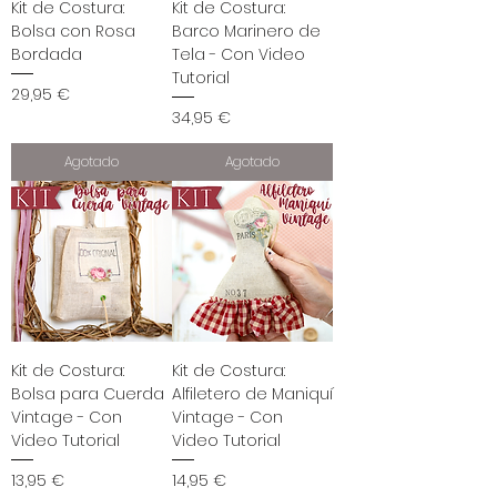
Kit de Costura:
Kit de Costura:
Bolsa con Rosa
Barco Marinero de
Bordada
Tela - Con Video
Tutorial
Precio
29,95 €
Precio
34,95 €
Agotado
Agotado
Kit de Costura:
Kit de Costura:
Bolsa para Cuerda
Alfiletero de Maniquí
Vintage - Con
Vintage - Con
Video Tutorial
Video Tutorial
Precio
Precio
13,95 €
14,95 €