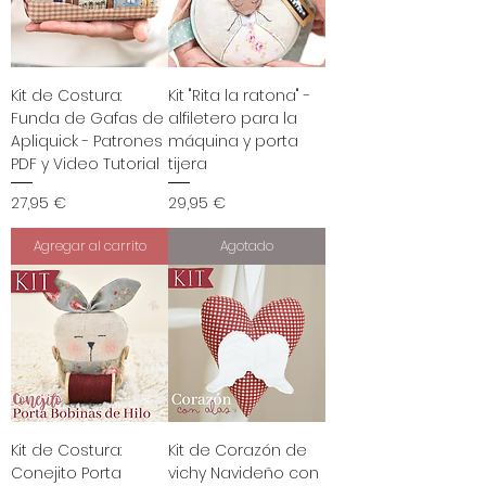
Kit de Costura:
Kit "Rita la ratona" -
Funda de Gafas de
alfiletero para la
Apliquick - Patrones
máquina y porta
PDF y Video Tutorial
tijera
Precio
Precio
27,95 €
29,95 €
Agregar al carrito
Agotado
Kit de Costura:
Kit de Corazón de
Conejito Porta
vichy Navideño con