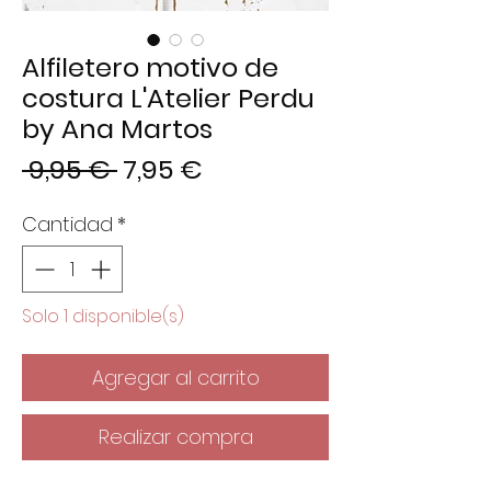
Alfiletero motivo de
costura L'Atelier Perdu
by Ana Martos
Precio
Precio
 9,95 € 
7,95 €
de
Cantidad
*
oferta
Solo 1 disponible(s)
Agregar al carrito
Realizar compra