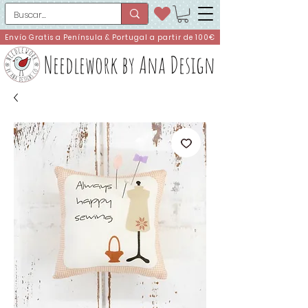
Envío Gratis a Península & Portugal a partir de 100€
Needlework by Ana Design