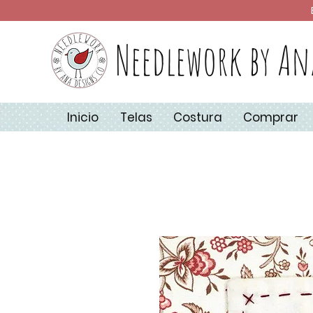
Needlework by An
Inicio
Telas
Costura
Comprar