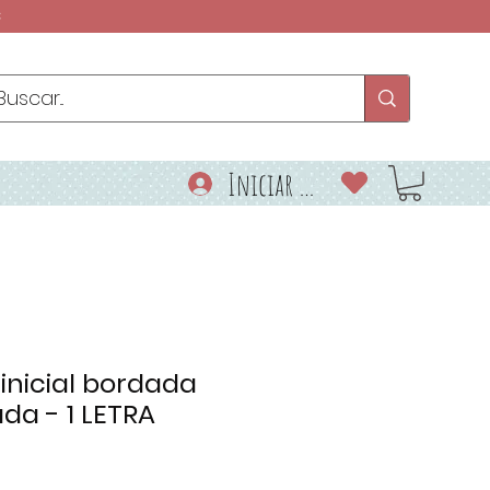
€
Iniciar sesión
 inicial bordada
da - 1 LETRA
io