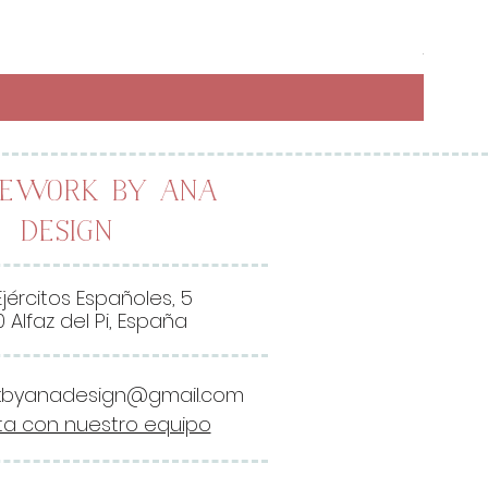
Preci
6,50 
26,00 
2
6
,
0
0
lework by Ana
Design
€
p
o
Ejércitos Españoles, 5
r
 Alfaz del Pi, España
1
M
kbyanadesign@gmail.com
e
a con nuestro equipo
t
r
o