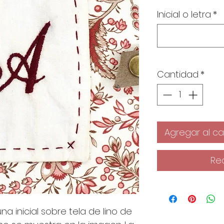
Inicial o letra
*
Cantidad
*
Agregar al car
Re
a inicial sobre tela de lino de