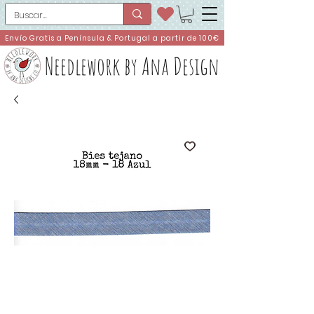
Envío Gratis a Península & Portugal a partir de 100€
Needlework by Ana Design