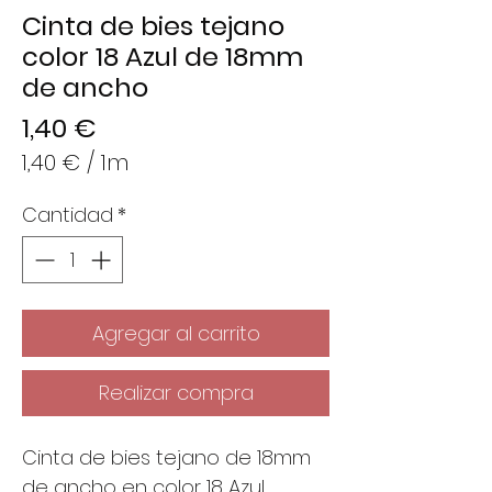
Cinta de bies tejano
color 18 Azul de 18mm
de ancho
Precio
1,40 €
1,40 €
/
1m
1,40 €
Cantidad
*
por
1
Metro
Agregar al carrito
Realizar compra
Cinta de bies tejano de 18mm
de ancho en color 18 Azul.