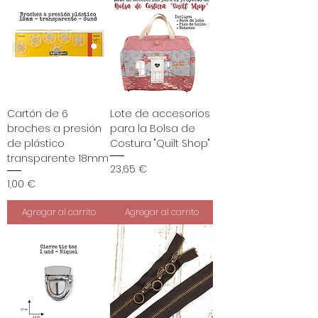
Cartón de 6
Lote de accesorios
broches a presión
para la Bolsa de
de plástico
Costura "Quilt Shop"
transparente 18mm
Precio
23,65 €
Precio
1,00 €
Agregar al carrito
Agregar al carrito