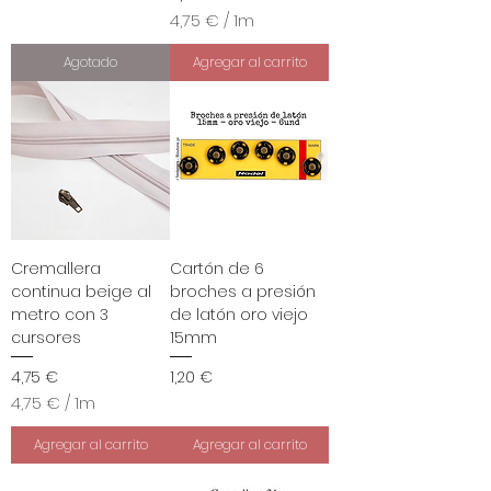
4,75 €
/
1m
4
,
Agotado
Agregar al carrito
7
5
€
p
o
r
1
M
e
Cremallera
Cartón de 6
t
continua beige al
broches a presión
r
metro con 3
de latón oro viejo
o
s
cursores
15mm
Precio
Precio
4,75 €
1,20 €
4,75 €
/
1m
4
,
Agregar al carrito
Agregar al carrito
7
5