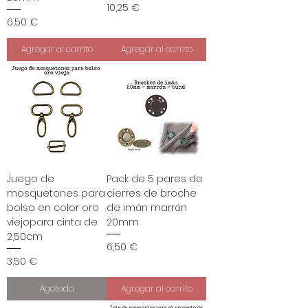
Precio
10,25 €
Precio
6,50 €
Agregar al carrito
Agregar al carrito
Juego de
Pack de 5 pares de
mosquetones para
cierres de broche
bolso en color oro
de imán marrón
viejopara cinta de
20mm
2,50cm
Precio
6,50 €
Precio
3,50 €
Agotado
Agregar al carrito