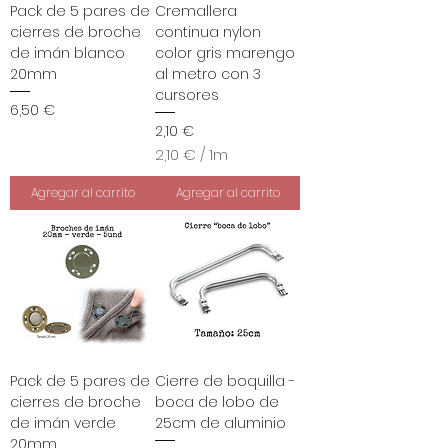
Pack de 5 pares de
Cremallera
cierres de broche
continua nylon
de imán blanco
color gris marengo
20mm
al metro con 3
cursores
Precio
6,50 €
Precio
2,10 €
2,10 €
/
1m
2
,
Agregar al carrito
Agregar al carrito
1
0
€
p
o
r
1
M
e
Pack de 5 pares de
Cierre de boquilla -
t
cierres de broche
boca de lobo de
r
de imán verde
25cm de aluminio
o
s
20mm