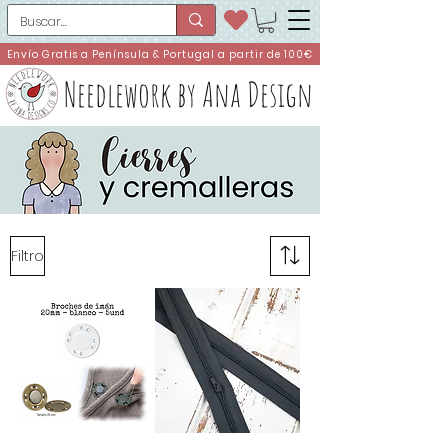
Envío Gratis a Península & Portugal a partir de 100€
Needlework by Ana Design
Filtro