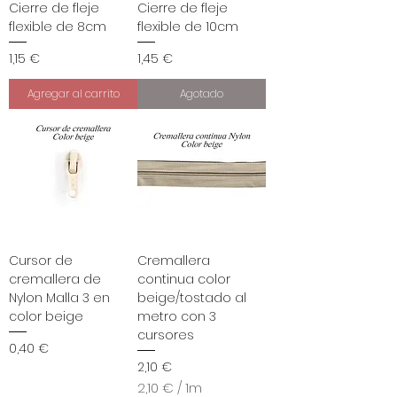
Cierre de fleje
Cierre de fleje
flexible de 8cm
flexible de 10cm
Precio
Precio
1,15 €
1,45 €
Agregar al carrito
Agotado
Cursor de
Cremallera
cremallera de
continua color
Nylon Malla 3 en
beige/tostado al
color beige
metro con 3
cursores
Precio
0,40 €
Precio
2,10 €
2,10 €
/
1m