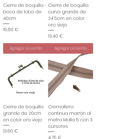
e
Cierre de boquilla -
Cierre de boquilla
t
boca de lobo de
curva grande de
r
40cm
24'5cm en color
o
s
oro viejo
Precio
15,60 €
Precio
13,40 €
Agregar al carrito
Agregar al carrito
Cierre de boquilla
Cremallera
grande de 20cm
continua marrón al
en color oro viejo
metro Malla 5 con 3
cursores
Precio
13,60 €
Precio
4,75 €