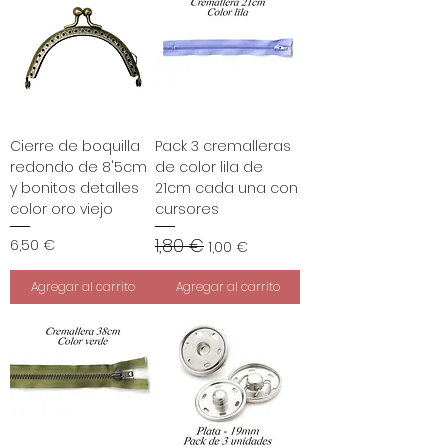
€
p
o
r
1
M
e
Cierre de boquilla
Pack 3 cremalleras
t
redondo de 8'5cm
de color lila de
r
y bonitos detalles
21cm cada una con
o
s
color oro viejo
cursores
1,80 €
Precio
Precio
Precio de oferta
6,50 €
1,00 €
Agregar al carrito
Agregar al carrito