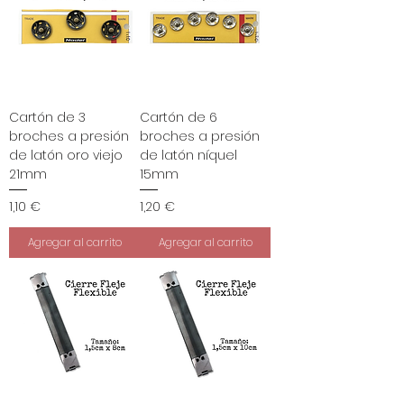
Cartón de 3
Cartón de 6
broches a presión
broches a presión
de latón oro viejo
de latón níquel
21mm
15mm
Precio
Precio
1,10 €
1,20 €
Agregar al carrito
Agregar al carrito