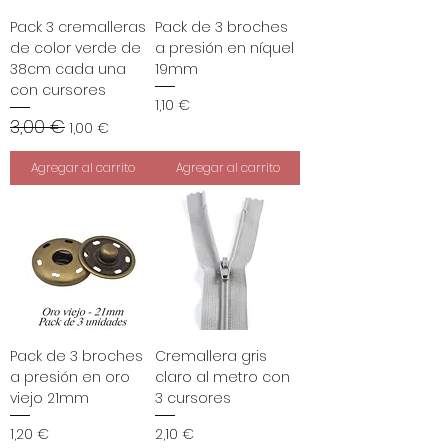
Pack 3 cremalleras
Pack de 3 broches
de color verde de
a presión en níquel
38cm cada una
19mm
con cursores
Precio
1,10 €
3,00 €
Precio
Precio de oferta
1,00 €
Agregar al carrito
Agregar al carrito
Pack de 3 broches
Cremallera gris
a presión en oro
claro al metro con
viejo 21mm
3 cursores
Precio
Precio
1,20 €
2,10 €