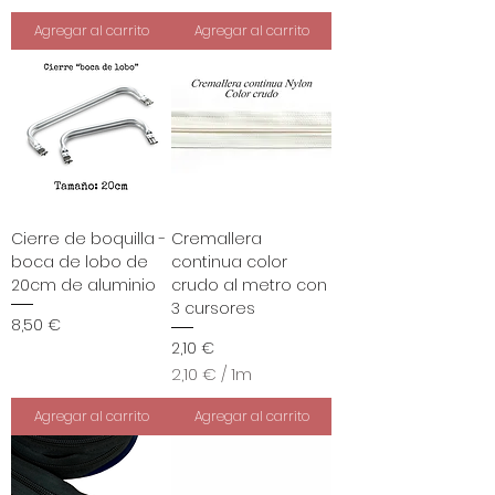
2
,
Agregar al carrito
Agregar al carrito
1
0
€
p
o
r
1
M
e
Cierre de boquilla -
Cremallera
t
boca de lobo de
continua color
r
20cm de aluminio
crudo al metro con
o
s
3 cursores
Precio
8,50 €
Precio
2,10 €
2,10 €
/
1m
2
,
Agregar al carrito
Agregar al carrito
1
0
€