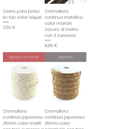
Cierre para bolso
Cremallera
tic tac color níquel
continua metálica
color marrón
Precio
2,50 €
oscuro al metro
con 3 cursores
Precio
8,00 €
Agregar al carrito
Agotado
Cremallera
Cremallera
continua japonesa
continua japonesa
25mm color marfil
25mm color