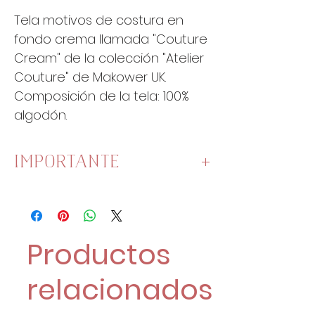
Tela motivos de costura en
fondo crema llamada "Couture
Cream" de la colección "Atelier
Couture" de Makower UK.
Composición de la tela: 100%
algodón.
IMPORTANTE
Esta tela mide
110cm de ancho
.
Una unidad es un cuarto de
metro:
Productos
1 Unidad son 25 cm x 110 cm.
2 Unidades son 50 cm x 110
relacionados
cm.
4 Unidades son 100 cm x 110