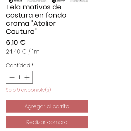
Tela motivos de
costura en fondo
crema "Atelier
Couture"
Precio
6,10 €
24,40 €
/
1m
24,40 €
Cantidad
*
por
1
Metro
Solo 9 disponible(s)
Agregar al carrito
Realizar compra