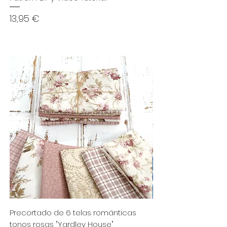
Precio
11,95 €
Precio
13,95 €
Precortado de 6 telas románticas
Precortado de 4 te
tonos rosas "Yardley House"
sardinas combinad