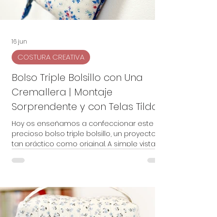
16 jun
COSTURA CREATIVA
Bolso Triple Bolsillo con Una
Cremallera | Montaje
Sorprendente y con Telas Tilda
Hoy os enseñamos a confeccionar este
precioso bolso triple bolsillo, un proyecto
tan práctico como original. A simple vista
parece un bolso sencillo, pero su montaje
esconde un detalle muy especial que
permite crear tres compartimentos
independientes de una forma
sorprendente y con una sola cremallera. A
lo largo del vídeo veremos todo el proceso
paso a paso para que podáis realizarlo