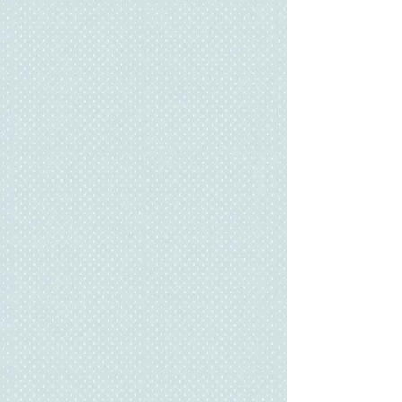
a los trece años ya estaba trabajando
en un taller de confección. En 1995
terminé mis estudios en Corte y
Confección por la Escuela de Moda de
París ESINE. Hice de mi pasión mi trabajo.
Después de tener a mis dos hijas
empezó mi verdadera inquietud, crear
mis propios proyectos.
Entonces empecé a montar mi puesto
de manualidades en la feria del Albir
donde se vende artesanía de muchos
tipos y lugares, entonces fue cuando
desarrollé "Lavanda Shop" la cual
después cambié a "Needlework". El 1 de
Mayo de 2014 abrí mi propia tienda física
en Alfaz del Pí, España. Comencé a
impartir clases de costura creativa, algo
que me encanta, así poder compartir mi
arte y mis dotes con mis talentosas
alumnas.
Desde que me creé mi perfil de
Instagram
a finales del 2019 vi que podía
extender mi pasión por más lugares del
mundo y con personas a las que
también les gusta lo mismo que a mi. Y a
finales del 2020 abrí mi canal de