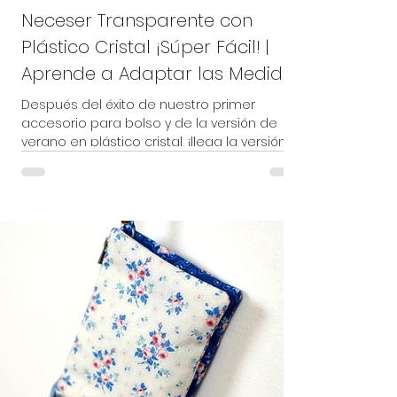
Neceser Transparente con
Plástico Cristal ¡Súper Fácil! |
Aprende a Adaptar las Medidas
Después del éxito de nuestro primer
accesorio para bolso y de la versión de
verano en plástico cristal, ¡llega la versión
grande! ☀️ En este tutorial os enseño, paso
a paso, cómo confeccionar este práctico
neceser transparente, perfecto para llevar
productos del pelo, protección solar,
cosméticos o cualquier imprescindible
para la playa, la piscina o un viaje. Además
de realizar el proyecto completo,
aprenderéis cómo calcular las medidas
para adaptarlo al tamaño que necesitéi