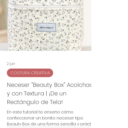
fácilmente en casa. Además, hemos
utilizado telas de la nueva colección de
Tilda, cuyos esta
2 jun
COSTURA CREATIVA
Neceser "Beauty Box" Acolchado
y con Textura | ¡De un
Rectángulo de Tela!
En este tutorial te enseño cómo
confeccionar un bonito neceser tipo
Beauty Box de una forma sencilla y práctica.