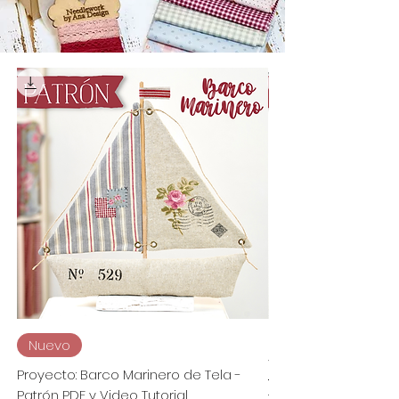
Proyecto: Colgador
Nuevo
Vintage - Patrón PDF
Proyecto: Barco Marinero de Tela -
Patrón PDF y Video Tutorial