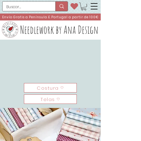
Envío Gratis a Península & Portugal a partir de 100€
Needlework by Ana Design
Tienda Oficial de
Needlework by
Ana Design
Tienda de telas y precortados, kits y
materiales para la Costura y Patchwork!
Costura
Telas