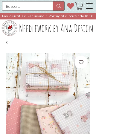
Envío Gratis a Península & Portugal a partir de 100€
Needlework by Ana Design