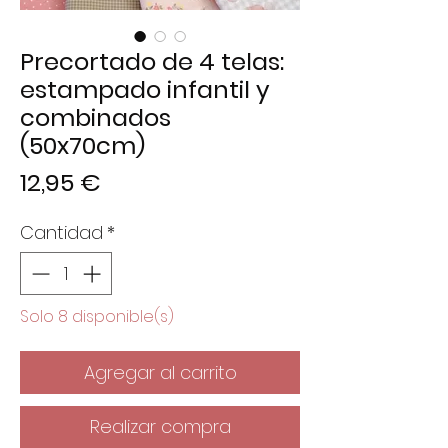
Precortado de 4 telas:
estampado infantil y
combinados
(50x70cm)
Precio
12,95 €
Cantidad
*
Solo 8 disponible(s)
Agregar al carrito
Realizar compra