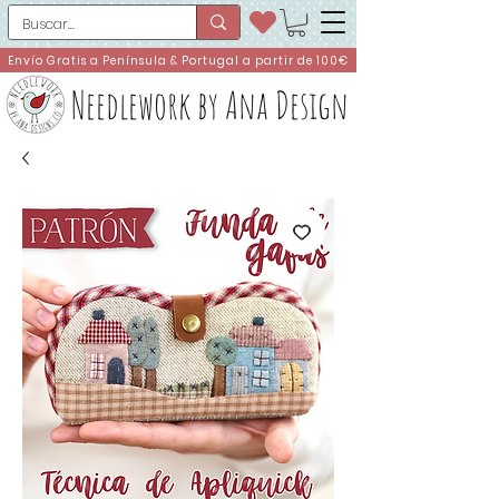
Envío Gratis a Península & Portugal a partir de 100€
Needlework by Ana Design