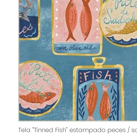
Tela "Tinned Fish" estampado peces / sa