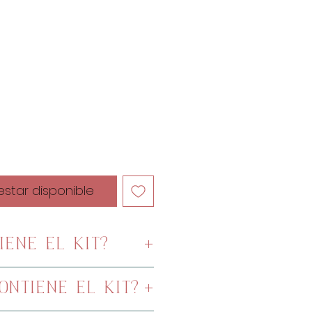
cio
 estar disponible
iene el kit?
resos a escala
ontiene el kit?
tada