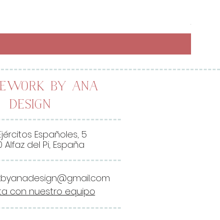
Preci
6,50 
26,00 
2
6
,
0
0
lework by Ana
Design
€
p
o
Ejércitos Españoles, 5
r
 Alfaz del Pi, España
1
M
kbyanadesign@gmail.com
e
a con nuestro equipo
t
r
o