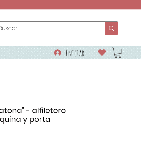
€
Iniciar sesión
 ratona" - alfiletero
quina y porta