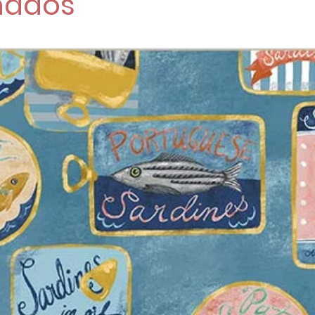
nados