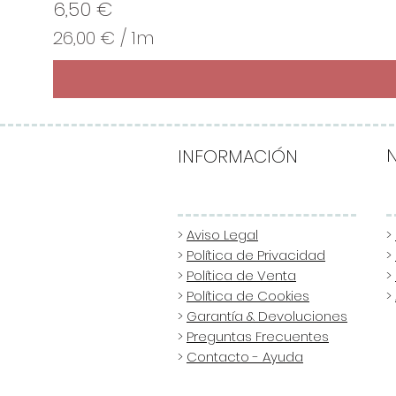
Precio
6,50 €
26,00 €
/
1m
2
6
,
0
0
INFORMACIÓN
€
p
o
>
Aviso Legal
>
>
Política de Privacidad
>
r
>
Política de Venta
>
1
>
Política de Cookies
>
M
>
Garantía & Devoluciones
e
>
Preguntas Frecuentes
t
>
Contacto - Ayuda
r
o