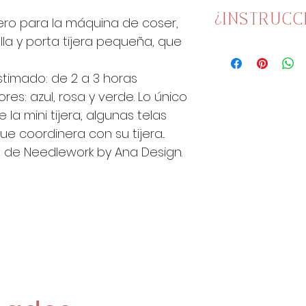
Telas para la
Hilos para e
Telas tiras la
¿Instrucc
letero para la máquina de coser,
Maquillaje 
Hilos para b
lla y porta tijera pequeña, que
Herramientas 
Las instruccio
Papel de App
agujas, etc.
Tutorial privad
Tijera peque
timado: de 2 a 3 horas
encontrarás u
Guata en lá
res: azul, rosa y verde. Lo único
que escanear p
Guata para r
la mini tijera, algunas telas
tutorial.
Cartulina pa
e coordinera con su tijera...
Bastidor pin
 de Needlework by Ana Design.
Un poco de 
Etiqueta "Se
Y lo mejor de to
privado, exclus
adquieran el ki
dentro de los p
También dispo
de necesitarla.