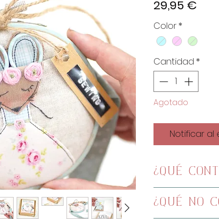
Pre
29,95 €
Color
*
Cantidad
*
Agotado
Notificar al
¿Qué cont
Patrones imp
¿Qué NO c
Tela lino por