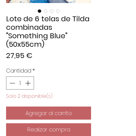
Lote de 6 telas de Tilda
combinadas
"Something Blue"
(50x55cm)
Precio
27,95 €
Cantidad
*
Solo 2 disponible(s)
Agregar al carrito
Realizar compra