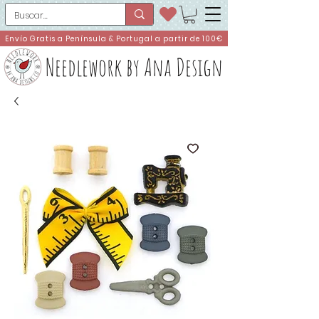
Envío Gratis a Península & Portugal a partir de 100€
Needlework by Ana Design