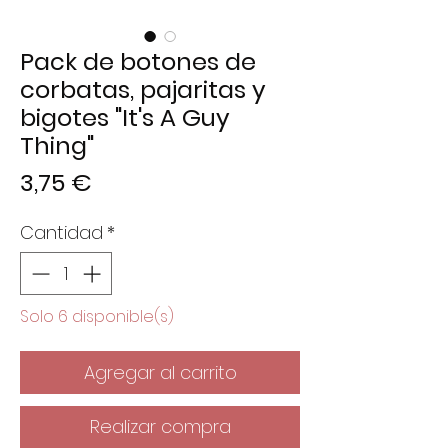
Pack de botones de
corbatas, pajaritas y
bigotes "It's A Guy
Thing"
Precio
3,75 €
Cantidad
*
Solo 6 disponible(s)
Agregar al carrito
Realizar compra