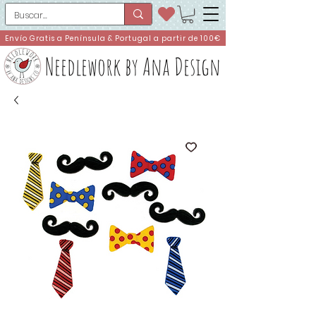
Envío Gratis a Península & Portugal a partir de 100€
Needlework by Ana Design