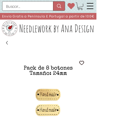
Envío Gratis a Península & Portugal a partir de 100€
Needlework by Ana Design