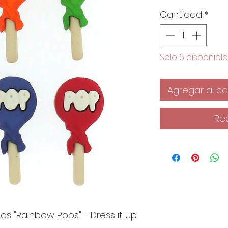
Cantidad
*
Solo 6 disponible
Agregar al car
Re
s "Rainbow Pops" - Dress it up