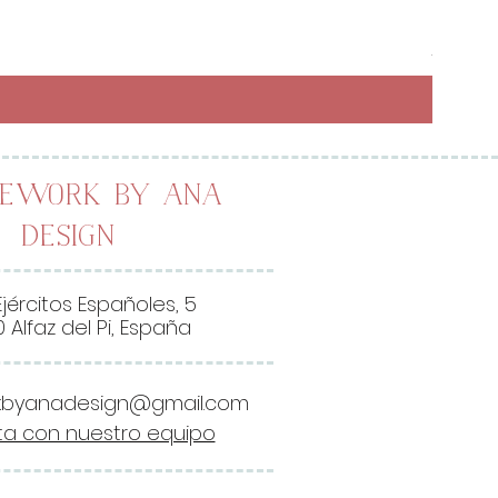
Preci
6,50 
26,00 
2
6
,
0
0
lework by Ana
Design
€
p
o
Ejércitos Españoles, 5
r
 Alfaz del Pi, España
1
M
kbyanadesign@gmail.com
e
a con nuestro equipo
t
r
o