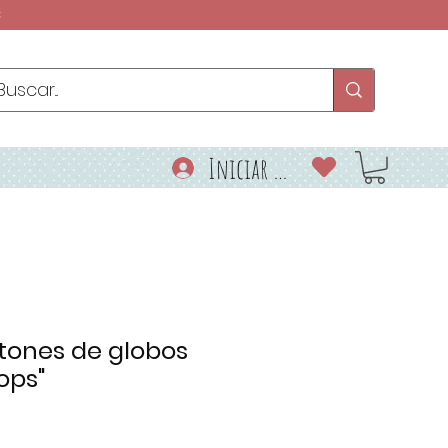
€
Iniciar sesión
tones de globos
ops"
o