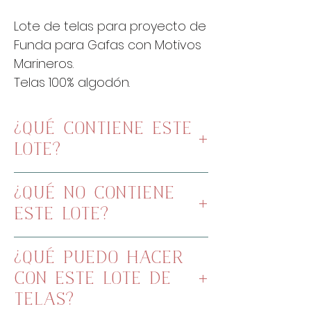
Lote de telas para proyecto de
Funda para Gafas con Motivos
Marineros.
Telas 100% algodón.
¿QUÉ CONTIENE ESTE
LOTE?
Tela de rayas: 50x20cm
¿QUÉ NO CONTIENE
Tela azul lisa: 50x20cm
ESTE LOTE?
Tela interior: 60x20cm
Tela marón para la aplicación:
Telas para las aplicaciones
10x25cm
¿QUÉ PUEDO HACER
Papel de Appliqué
CON ESTE LOTE DE
Hilos de bordar
TELAS?
Cremallera