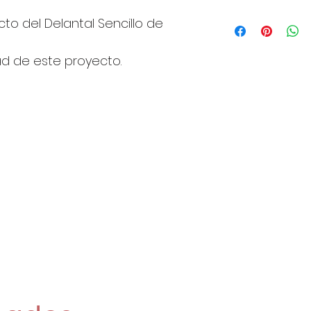
7m: bies vichy r
Con este lote 
to del Delantal Sencillo de
proyecto monís
Totalmente gra
d de este proyecto.
de YouTube.
Te dejo el enlac
aquí: https://y