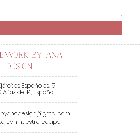
Preci
6,50 
26,00 
2
6
,
0
0
lework by Ana
Design
€
p
o
Ejércitos Españoles, 5
r
 Alfaz del Pi, España
1
M
kbyanadesign@gmail.com
e
a con nuestro equipo
t
r
o