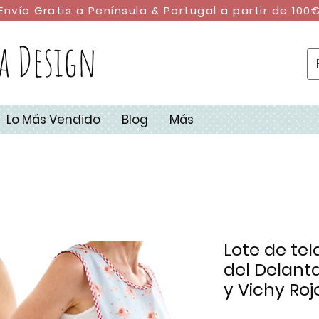
Envío Gratis a Península & Portugal a partir de 100
a Design
Lo Más Vendido
Blog
Más
Lote de te
del Delanta
y Vichy Roj