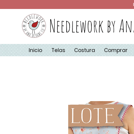
Needlework by An
Inicio
Telas
Costura
Comprar