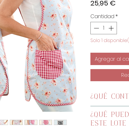
Pre
25,95 €
Cantidad
*
Solo 1 disponible(
Agregar al car
Re
¿QUÉ CONT
65x300cm: tela 
¿QUÉ PUE
Blossom Garde
ESTE LOTE
20x18cm: tela v