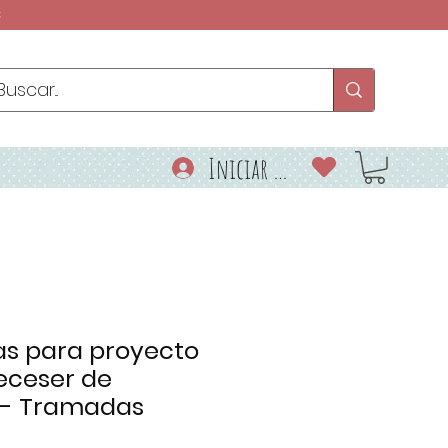
€
Iniciar sesión
las para proyecto
eceser de
 - Tramadas