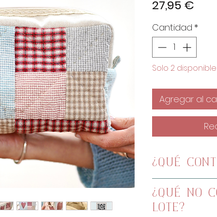
Pre
27,95 €
Cantidad
*
Solo 2 disponible
Agregar al car
Re
¿QUÉ CONT
x6 telas tr
¿QUÉ NO C
15x55cm
LOTE?
x1 tela tram