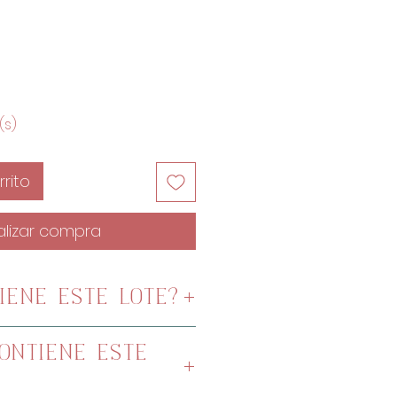
cio
(s)
rito
alizar compra
IENE ESTE LOTE?
amadas japonesas de
ONTIENE ESTE
ada de vichy de 15x18cm