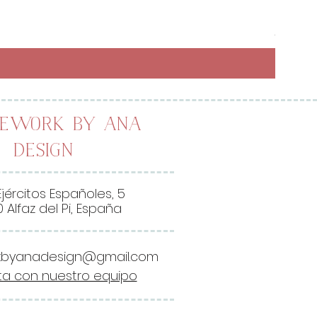
Preci
6,50 
26,00 
2
6
,
0
0
lework by Ana
Design
€
p
o
Ejércitos Españoles, 5
r
 Alfaz del Pi, España
1
M
kbyanadesign@gmail.com
e
a con nuestro equipo
t
r
o