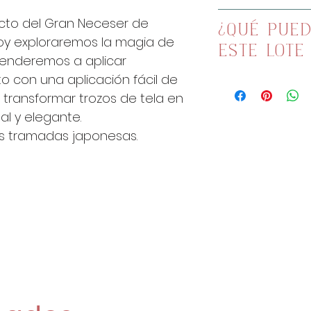
Tela interior 
Guata en lá
ecto del Gran Neceser de
30x140cm
¿QUÉ PUE
Guata termo
oy exploraremos la magia de
Cremallera 
ESTE LOTE
Entretela 30
renderemos a aplicar
1m de puntill
Herramientas
o con una aplicación fácil de
Con este lote 
palitos, el 
 transformar trozos de tela en
proyecto monís
encontrarlo 
al y elegante.
Totalmente gra
as tramadas japonesas.
de YouTube.
Te dejo el enlac
aquí: https://