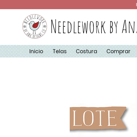
Needlework by An
Inicio
Telas
Costura
Comprar