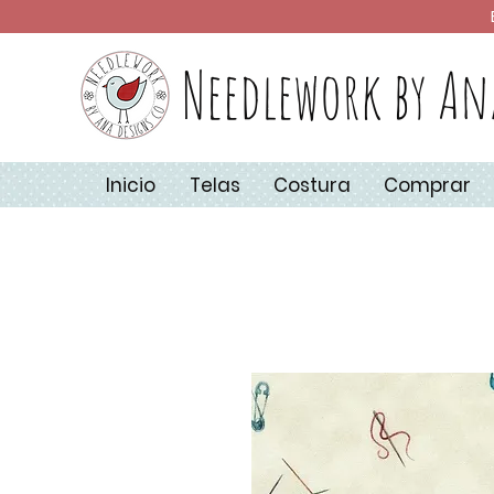
Needlework by An
Inicio
Telas
Costura
Comprar