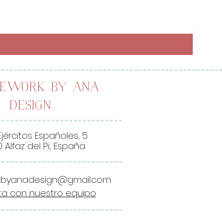
Preci
6,50 
26,00 
2
6
,
0
0
lework by Ana
Design
€
p
o
Ejércitos Españoles, 5
r
 Alfaz del Pi, España
1
M
kbyanadesign@gmail.com
e
a con nuestro equipo
t
r
o