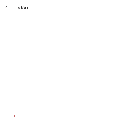
1 Unidad son 
100% algodón.
2 Unidades s
4 Unidades so
23€/Metro
Si pides 2 o m
enviarán de una