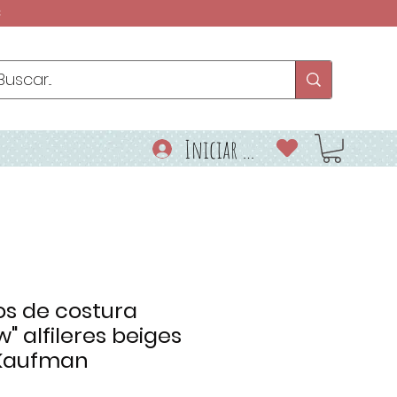
€
Iniciar sesión
os de costura
w" alfileres beiges
 Kaufman