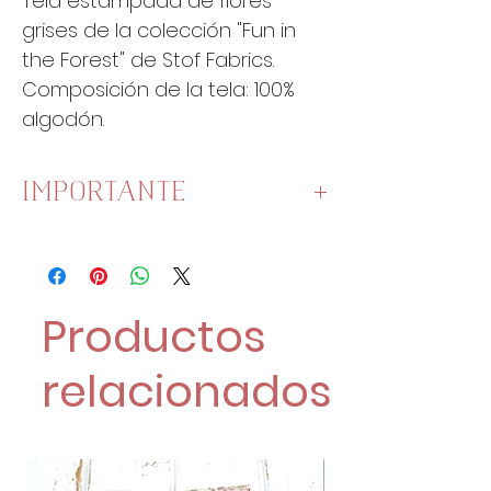
Tela estampada de flores
grises de la colección "Fun in
the Forest" de Stof Fabrics.
Composición de la tela: 100%
algodón.
IMPORTANTE
Esta tela mide
110cm de ancho
.
Una unidad es un cuarto de
metro:
Productos
1 Unidad son 25 cm x 110 cm.
2 Unidades son 50 cm x 110
relacionados
cm.
4 Unidades son 100 cm x 110
cm.
18'60€/Metro