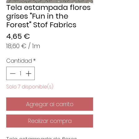
Tela estampada flores
grises "Fun in the
Forest" Stof Fabrics
Precio
4,65 €
18,60 €
/
1m
18,60 €
Cantidad
*
por
1
Metro
Solo 7 disponible(s)
Agregar al carrito
Realizar compra