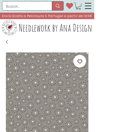
Envío Gratis a Península & Portugal a partir de 100€
Needlework by Ana Design