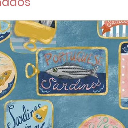
nados