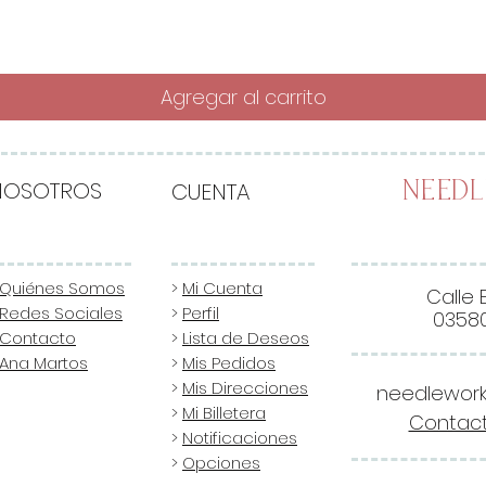
Agregar al carrito
NOSOTROS
CUENTA
Need
Quiénes Somos
>
Mi Cuenta
Calle 
Redes Sociales
>
Perfil
03580
Contacto
>
Lista de Deseos
Ana Martos
>
Mis Pedidos
>
Mis Direcciones
needlewor
>
Mi Billetera
Contact
>
Notificaciones
>
Opciones