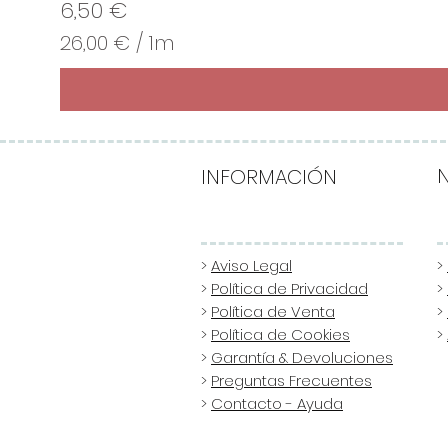
Precio
6,50 €
26,00 €
/
1m
2
6
,
0
0
INFORMACIÓN
€
p
o
>
Aviso Legal
>
>
Política de Privacidad
>
r
>
Política de Venta
>
1
>
Política de Cookies
>
M
>
Garantía & Devoluciones
e
>
Preguntas Frecuentes
t
>
Contacto - Ayuda
r
o