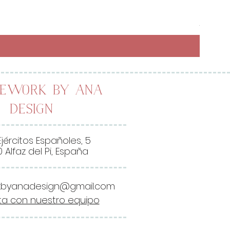
Preci
6,50 
26,00 
2
6
,
0
0
lework by Ana
Design
€
p
o
Ejércitos Españoles, 5
r
 Alfaz del Pi, España
1
M
kbyanadesign@gmail.com
e
a con nuestro equipo
t
r
o