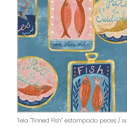
Tela "Tinned Fish" estampado peces / sa