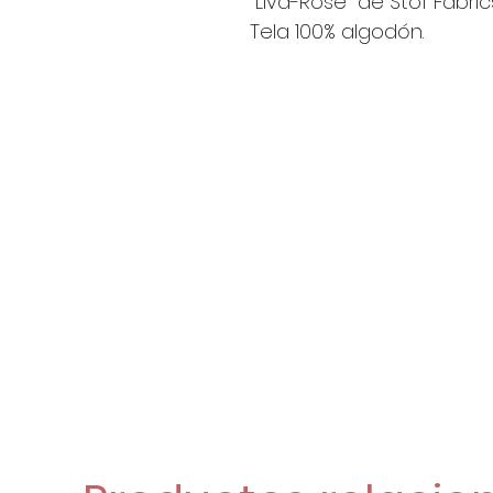
"Liva-Rose" de Stof Fabrics
Tela 100% algodón.