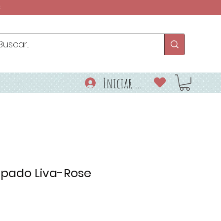
€
Iniciar sesión
pado Liva-Rose
io