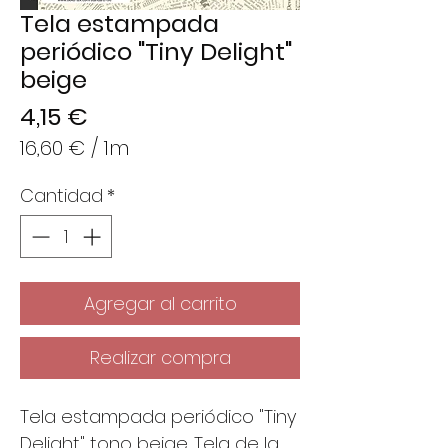
Tela estampada
periódico "Tiny Delight"
beige
Precio
4,15 €
16,60 €
/
1m
16,60 €
Cantidad
*
por
1
Metro
Agregar al carrito
Realizar compra
Tela estampada periódico "Tiny
Delight" tono beige. Tela de la