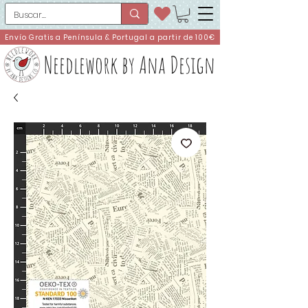
Envío Gratis a Península & Portugal a partir de 100€
Needlework by Ana Design