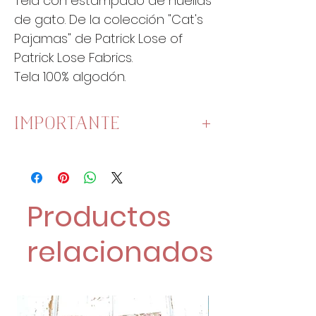
Tela con estampado de huellas
de gato. De la colección "Cat's
Pajamas" de Patrick Lose of
Patrick Lose Fabrics.
Tela 100% algodón.
IMPORTANTE
Esta tela mide
110cm de ancho
.
Una unidad es un cuarto de
metro:
Productos
1 Unidad son 25 cm x 110 cm.
2 Unidades son 50 cm x
relacionados
110 cm.
4 Unidades son 100 cm x
110 cm.
19€/Metro