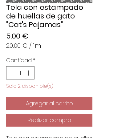
Tela con estampado
de huellas de gato
"Cat's Pajamas"
Precio
5,00 €
20,00 €
/
1m
20,00 €
Cantidad
*
por
1
Metro
Solo 2 disponible(s)
Agregar al carrito
Realizar compra