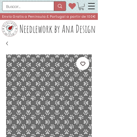
Envío Gratis a Península & Portugal a partir de 100€
Needlework by Ana Design