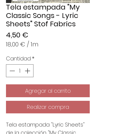
Tela estampada "My
Classic Songs - Lyric
Sheets" Stof Fabrics
Precio
4,50 €
18,00 €
/
1m
18,00 €
Cantidad
*
por
1
Metro
Agregar al carrito
Realizar compra
Tela estampada "Lyric Sheets"
de la colección "My Classic