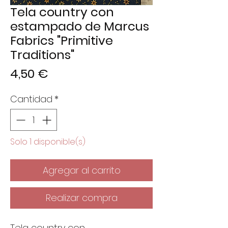
Tela country con
estampado de Marcus
Fabrics "Primitive
Traditions"
Precio
4,50 €
Cantidad
*
Solo 1 disponible(s)
Agregar al carrito
Realizar compra
Tela country con