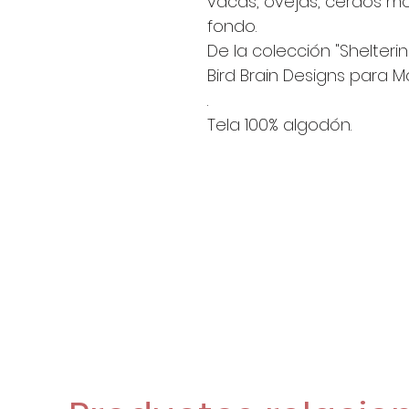
vacas, ovejas, cerdos 
fondo.
De la colección "Shelteri
Bird Brain Designs para
.
Tela 100% algodón.