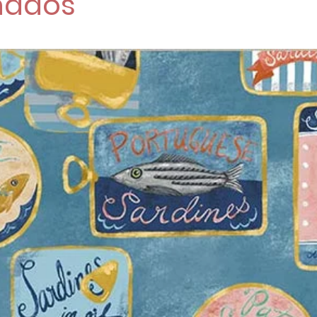
nados