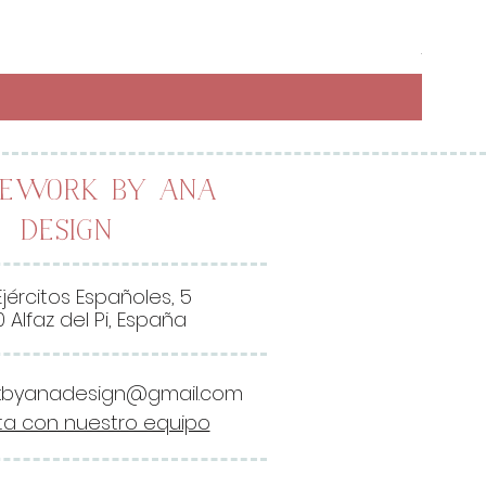
Preci
6,50 
26,00 
2
6
,
0
0
lework by Ana
Design
€
p
o
Ejércitos Españoles, 5
r
 Alfaz del Pi, España
1
M
kbyanadesign@gmail.com
e
a con nuestro equipo
t
r
o