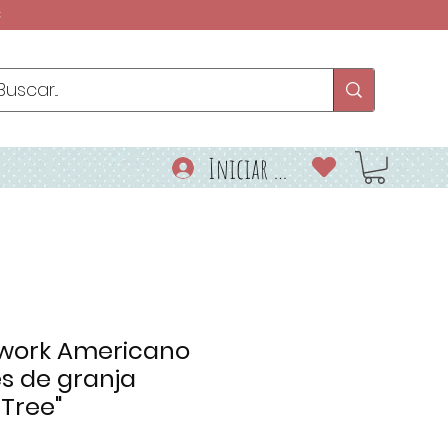
€
Iniciar sesión
hwork Americano
s de granja
 Tree"