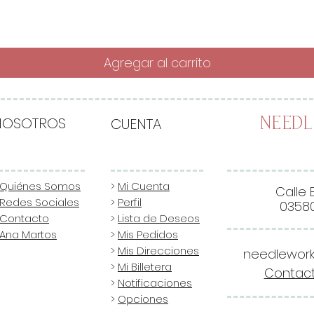
Agregar al carrito
NOSOTROS
CUENTA
Need
Quiénes Somos
>
Mi Cuenta
Calle 
Redes Sociales
>
Perfil
03580
Contacto
>
Lista de Deseos
Ana Martos
>
Mis Pedidos
>
Mis Direcciones
needlewor
>
Mi Billetera
Contact
>
Notificaciones
>
Opciones