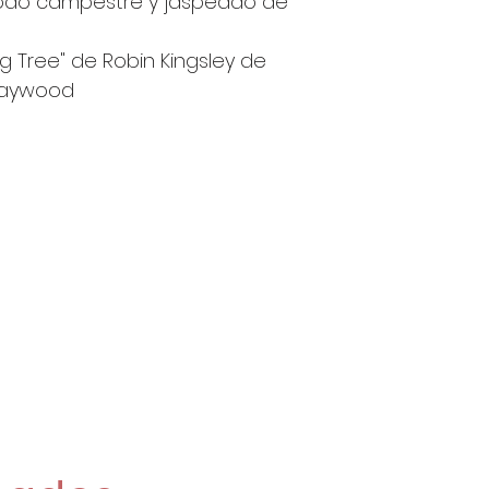
modo campestre y jaspeado de
1 Unidad son 
2 Unidades s
ng Tree" de Robin Kingsley de
4 Unidades so
 Maywood
18'80€/Metro
Si pides 2 o m
enviarán de una