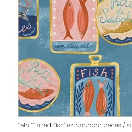
Tela "Tinned Fish" estampado peces / sa