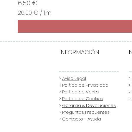
Precio
6,50 €
26,00 €
/
1m
2
6
,
0
0
INFORMACIÓN
€
p
o
>
Aviso Legal
>
>
Política de Privacidad
>
r
>
Política de Venta
>
1
>
Política de Cookies
>
M
>
Garantía & Devoluciones
e
>
Preguntas Frecuentes
t
>
Contacto - Ayuda
r
o