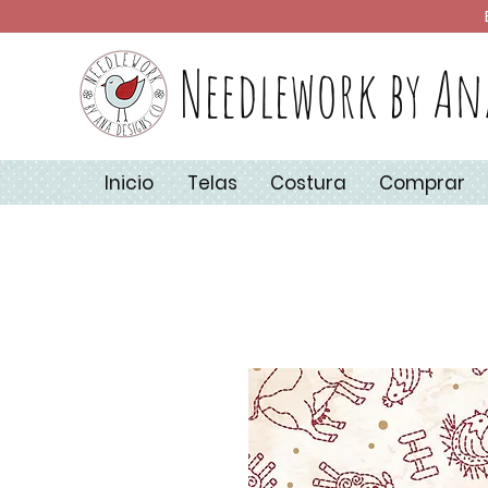
Needlework by An
Inicio
Telas
Costura
Comprar