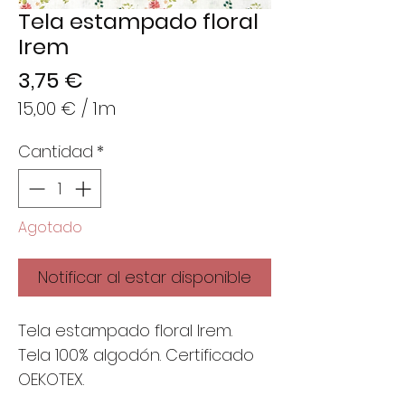
Tela estampado floral
Irem
Precio
3,75 €
15,00 €
/
1m
15,00 €
Cantidad
*
por
1
Metro
Agotado
Notificar al estar disponible
Tela estampado floral Irem.
Tela 100% algodón. Certificado
OEKOTEX.