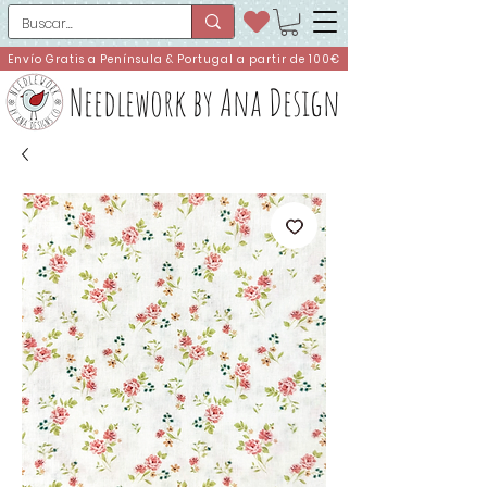
Envío Gratis a Península & Portugal a partir de 100€
Needlework by Ana Design