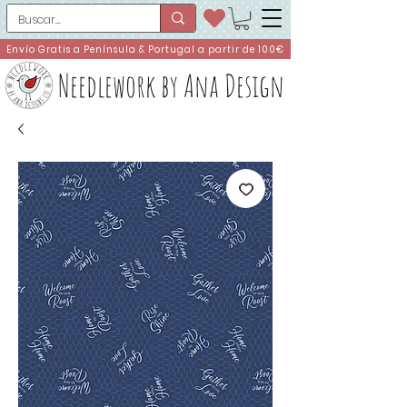
Envío Gratis a Península & Portugal a partir de 100€
Needlework by Ana Design