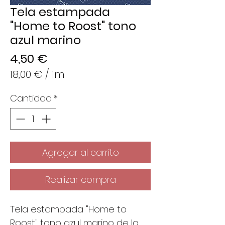
Tela estampada
"Home to Roost" tono
azul marino
Precio
4,50 €
18,00 €
/
1m
18,00 €
Cantidad
*
por
1
Metro
Agregar al carrito
Realizar compra
Tela estampada "Home to
Roost" tono azul marino de la