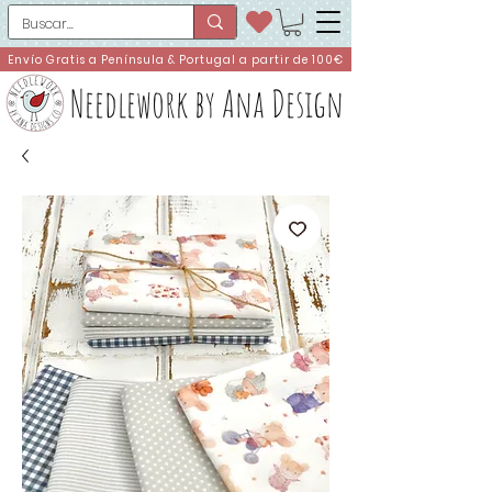
Envío Gratis a Península & Portugal a partir de 100€
Needlework by Ana Design