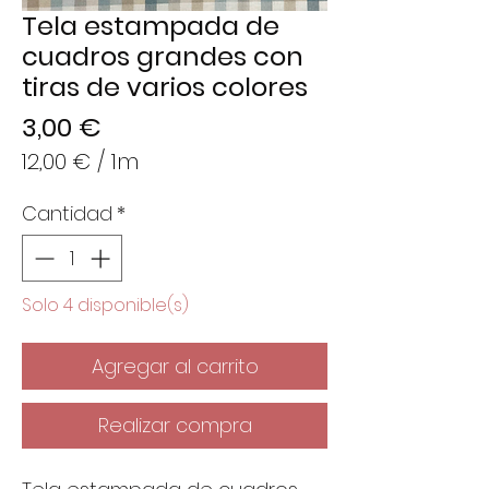
Tela estampada de
cuadros grandes con
tiras de varios colores
Precio
3,00 €
12,00 €
/
1m
12,00 €
Cantidad
*
por
1
Metro
Solo 4 disponible(s)
Agregar al carrito
Realizar compra