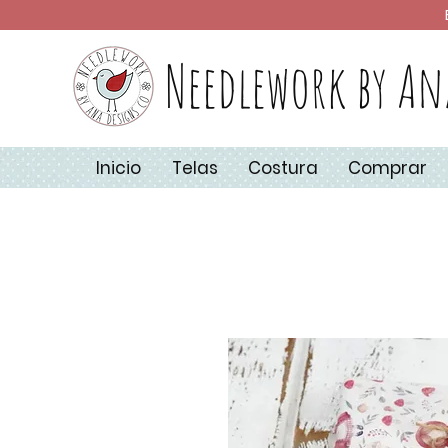
Needlework by An
Inicio
Telas
Costura
Comprar