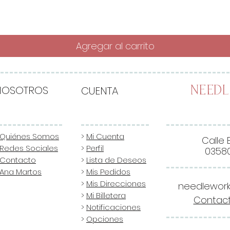
Agregar al carrito
NOSOTROS
CUENTA
Need
Quiénes Somos
>
Mi Cuenta
Calle 
Redes Sociales
>
Perfil
03580
Contacto
>
Lista de Deseos
Ana Martos
>
Mis Pedidos
>
Mis Direcciones
needlewor
>
Mi Billetera
Contact
>
Notificaciones
>
Opciones