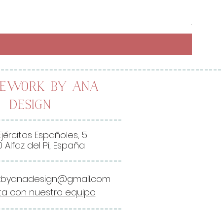
Preci
6,50 
26,00 
2
6
,
0
0
lework by Ana
Design
€
p
o
Ejércitos Españoles, 5
r
 Alfaz del Pi, España
1
M
kbyanadesign@gmail.com
e
a con nuestro equipo
t
r
o