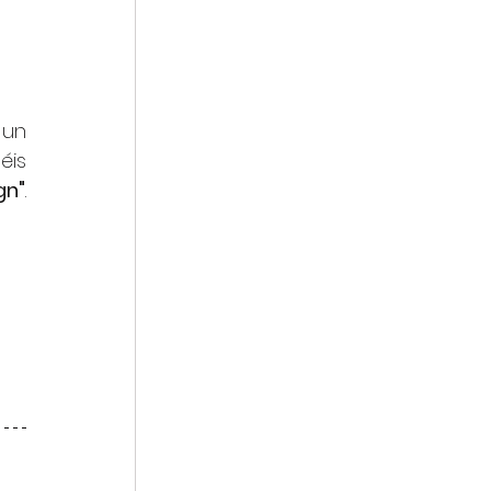
 un 
is 
gn"
. 