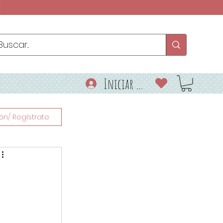
€
Iniciar sesión
ión/ Regístrate