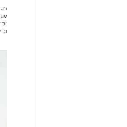
un 
ue 
r. 
 la 