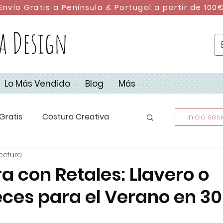
Envío Gratis a Península & Portugal a partir de 100
a Design
Lo Más Vendido
Blog
Más
Gratis
Costura Creativa
Inicia ses
lectura
stura con Retales
DIY
ra con Retales: Llavero o
ces para el Verano en 30
dad
Campus de Costura 2023