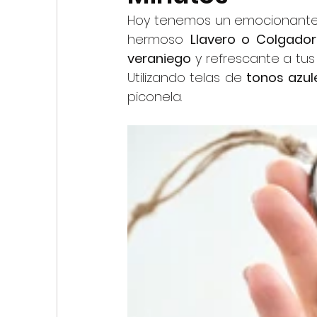
My First Stitches
Hoy tenemos un emocionante v
hermoso 
Llavero o Colgado
veraniego
 y refrescante a tus
Utilizando telas de 
tonos azule
piconela.