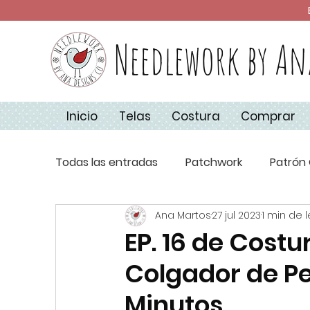
Needlework by An
Inicio
Telas
Costura
Comprar
Todas las entradas
Patchwork
Patrón 
Ana Martos
27 jul 2023
1 min de 
Técnicas de Costura
Apliquick
Co
EP. 16 de Costu
Colgador de Pe
Aplique
Básicos de Costura
Navi
Minutos