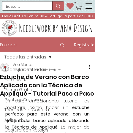
Envío Gratis a Península & Portugal a partir de 100€
Needlework by Ana Design
Entrada
Regístrate
Todas las entradas
Ana Martos
Todas las entradas
29 jun 2023
1 min de lectura
Estuche de Verano con Barco
Patchwork
Aplicado con la Técnica de
Patrón Gratis
Appliqué - Tutorial Paso a Paso
Costura Creativa
En este emocionante tutorial, les 
mostraré cómo hacer un 
estuche 
Técnicas de Costura
perfecto para este verano, con un 
Apliquick
encantador barco aplicado utilizando 
la Técnica de Appliqué. 
Lo mejor de 
Costura con Retales