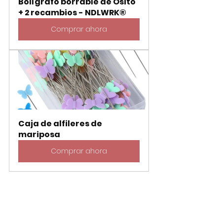
Bolígrafo borrable de Osito 
+ 2 recambios - NDLWRK®
Comprar ahora
Caja de alfileres de 
mariposa
Comprar ahora