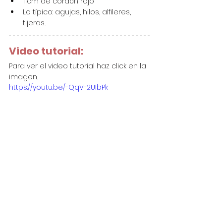
11cm de cordón rojo
Lo típico: agujas, hilos, alfileres, 
tijeras...
Video tutorial:
Para ver el video tutorial haz click en la 
imagen.
https://youtu.be/-QqV-2UIbPk