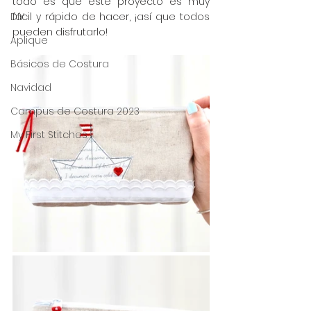
todo es que este proyecto es muy 
DIY
fácil y rápido de hacer, ¡así que todos 
pueden disfrutarlo!
Aplique
Básicos de Costura
Navidad
Campus de Costura 2023
My First Stitches