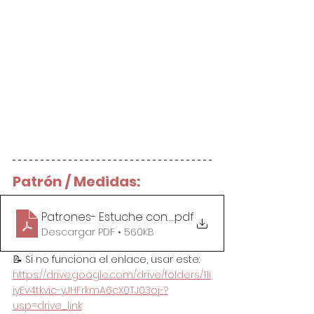
Patrón / Medidas:
Patrones- Estuche con Barco Aplicado
.pdf
Descargar PDF • 560KB
📝 Si no funciona el enlace, usar este: 
https://drive.google.com/drive/folders/11i
iyEv4tkvic-yJHFrkmA6cX0TJ03oj-?
usp=drive_link