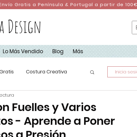
Envío Gratis a Península & Portugal a partir de 100
a Design
Lo Más Vendido
Blog
Más
Gratis
Costura Creativa
Inicia ses
lectura
stura con Retales
DIY
n Fuelles y Varios
s - Aprende a Poner
dad
Campus de Costura 2023
cos a Presión