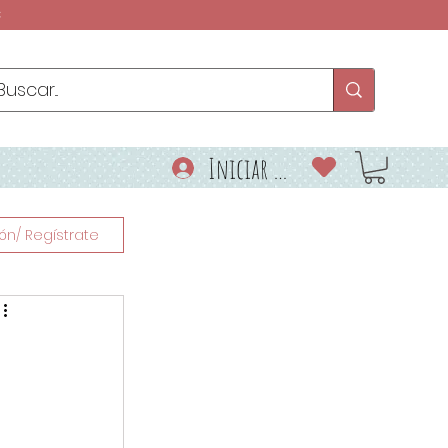
€
Iniciar sesión
ión/ Regístrate