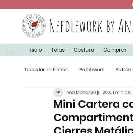
Needlework by An
Inicio
Telas
Costura
Comprar
Todas las entradas
Patchwork
Patrón 
Ana Martos
20 jul 2023
1 min de 
Técnicas de Costura
Apliquick
Co
Mini Cartera co
Compartimento
Aplique
Básicos de Costura
Navi
Cierres Metáli