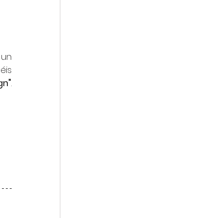
 un 
is 
gn"
. 