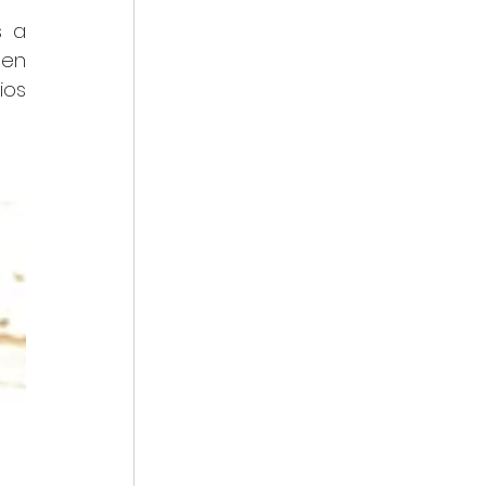
 a 
en 
os 