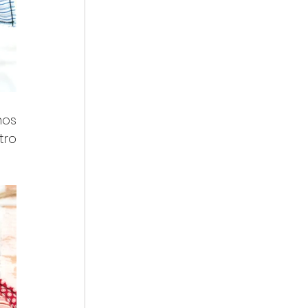
os 
ro 