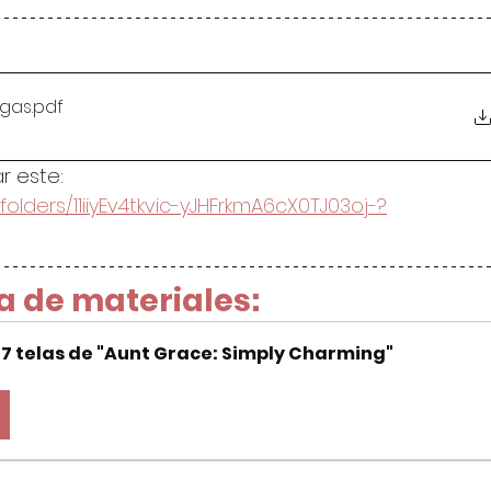
egas
.pdf
r este: 
folders/11iiyEv4tkvic-yJHFrkmA6cX0TJ03oj-?
a de materiales:
7 telas de "Aunt Grace: Simply Charming" 