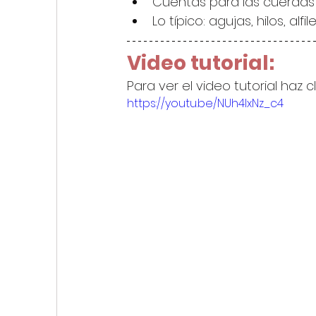
Cuentas para las cuerdas
Lo típico: agujas, hilos, alfiler
Video tutorial:
Para ver el video tutorial haz c
https://youtu.be/NUh4lxNz_c4