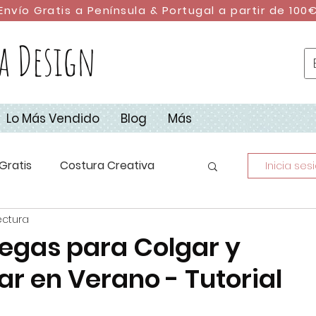
Envío Gratis a Península & Portugal a partir de 100
a Design
Lo Más Vendido
Blog
Más
Gratis
Costura Creativa
Inicia ses
ectura
stura con Retales
DIY
egas para Colgar y
ar en Verano - Tutorial
dad
Campus de Costura 2023