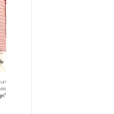
 un 
is 
gn"
. 