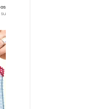
as 
su 