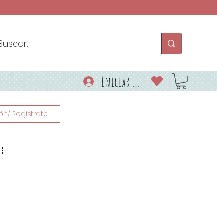
€
Iniciar sesión
ión/ Regístrate