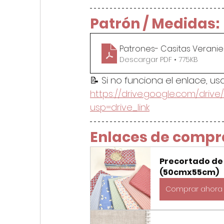
Patrón / Medidas:
Patrones- Casitas Verani
Descargar PDF • 775KB
📝 Si no funciona el enlace, usa
https://drive.google.com/drive/
usp=drive_link
Enlaces de compr
Precortado de 
(50cmx55cm)
Comprar ahora