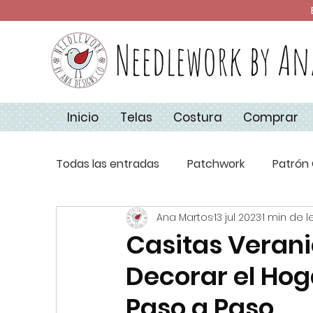
Needlework by An
Inicio
Telas
Costura
Comprar
Todas las entradas
Patchwork
Patrón 
Ana Martos
13 jul 2023
1 min de l
Técnicas de Costura
Apliquick
Co
Casitas Verani
Decorar el Hog
Aplique
Básicos de Costura
Navi
Paso a Paso