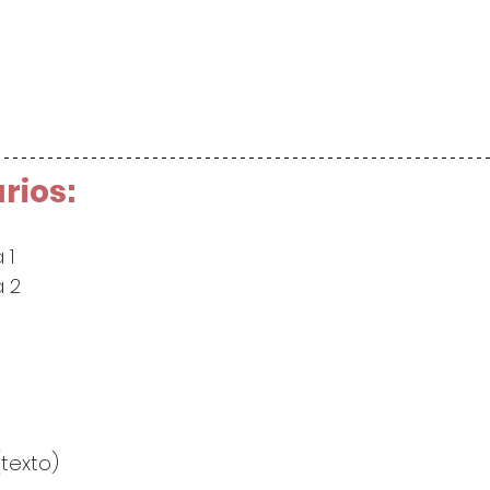
rios:
 1
a 2
(texto)