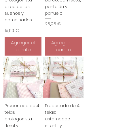
circo de los
pantalón y
sueños y
pañuelo
combinados
Precio
25,95 €
Precio
15,00 €
Agregar al
Agregar al
carrito
carrito
Precortado de 4
Precortado de 4
telas:
telas:
protagonista
estampado
floral y
infantil y