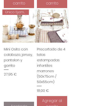
p
carrito
carrito
0
o
0
r
Único Ejemplar
1
€
M
p
e
o
t
r
r
1
o
M
s
e
t
r
o
Mini Osito con
Precortado de 4
s
calabaza, jersey,
telas
pantalon y
estampadas
gorrito
infantiles
marrones
Precio
27,95 €
(50x75cm /
50x55cm)
Precio
18,00 €
Agregar al