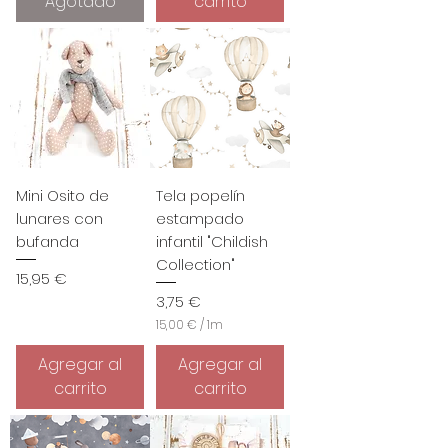
Agotado
carrito
Mini Osito de
Tela popelín
lunares con
estampado
bufanda
infantil "Childish
Collection"
Precio
15,95 €
Precio
3,75 €
15,00 €
/
1m
1
5
Agregar al
Agregar al
,
carrito
carrito
0
0
€