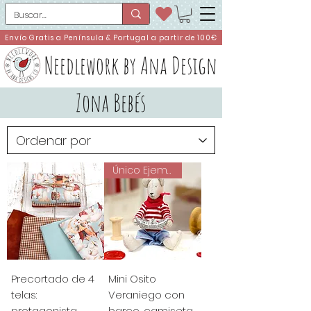
Envío Gratis a Península & Portugal a partir de 100€
Needlework by Ana Design
Zona Bebés
Único Ejemplar
Precortado de 4
Mini Osito
telas:
Veraniego con
protagonista
barco, camiseta,