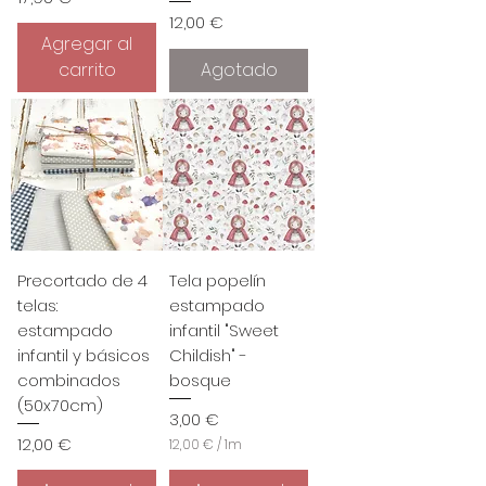
Precio
12,00 €
Agregar al
carrito
Agotado
Precortado de 4
Tela popelín
telas:
estampado
estampado
infantil "Sweet
infantil y básicos
Childish" -
combinados
bosque
(50x70cm)
Precio
3,00 €
Precio
12,00 €
12,00 €
/
1m
1
2