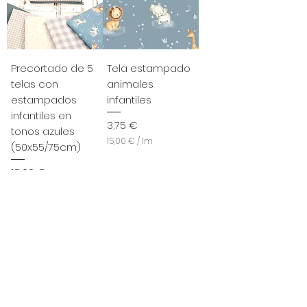
M
e
t
r
o
s
Precortado de 5
Tela estampado
telas con
animales
estampados
infantiles
infantiles en
Precio
3,75 €
tonos azules
15,00 €
/
1m
(50x55/75cm)
1
5
Precio
18,00 €
,
0
0
Agregar al
Agregar al
carrito
carrito
€
p
o
r
1
M
e
t
r