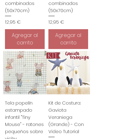
combinados
combinados
(50x70cm)
(50x70cm)
Precio
Precio
12,95 €
12,95 €
Agregar al
Agregar al
carrito
carrito
Tela popelín
Kit de Costura:
estampado
Gaviota
infantil "Tiny
Veraniega
Mouse" - ratones
(Grande) - Con
pequeños sobre
Video Tutorial
vichy