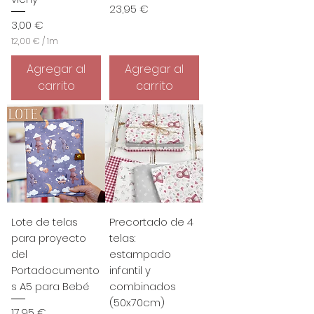
Precio
23,95 €
Precio
3,00 €
12,00 €
/
1m
1
2
Agregar al
Agregar al
,
carrito
carrito
0
0
€
p
o
r
1
M
e
t
r
o
Lote de telas
Precortado de 4
s
para proyecto
telas:
del
estampado
Portadocumento
infantil y
s A5 para Bebé
combinados
(50x70cm)
Precio
17,95 €