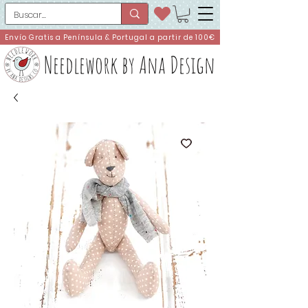
Envío Gratis a Península & Portugal a partir de 100€
Needlework by Ana Design