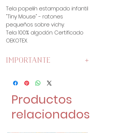
Tela popelín estampado infantil
"Tiny Mouse" - ratones
pequeños sobre vichy.
Tela 100% algodón. Certificado
OEKOTEX.
IMPORTANTE
Esta tela mide
140cm de ancho
.
Una unidad es un cuarto de
metro:
Productos
1 Unidad son 25 cm x 140 cm.
2 Unidades son 50 cm x
relacionados
140 cm.
4 Unidades son 100 cm x
140 cm.