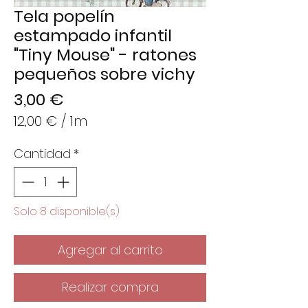
Tela popelín
estampado infantil
"Tiny Mouse" - ratones
pequeños sobre vichy
Precio
3,00 €
12,00 €
/
1m
12,00 €
Cantidad
*
por
1
Metro
Solo 8 disponible(s)
Agregar al carrito
Realizar compra