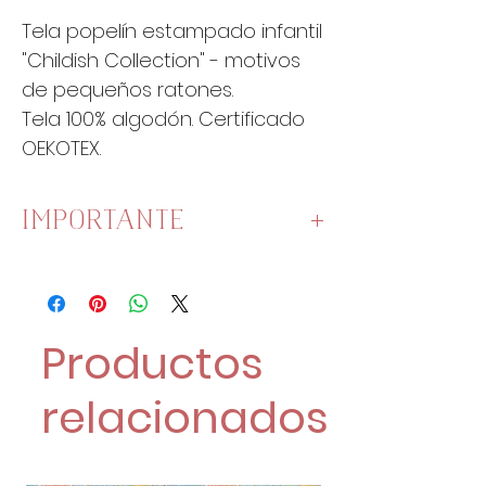
Tela popelín estampado infantil
"Childish Collection" - motivos
de pequeños ratones.
Tela 100% algodón. Certificado
OEKOTEX.
IMPORTANTE
Esta tela mide
140cm de ancho
.
Una unidad es un cuarto de
metro:
Productos
1 Unidad son 25 cm x 140 cm.
2 Unidades son 50 cm x
relacionados
140 cm.
4 Unidades son 100 cm x
140 cm.