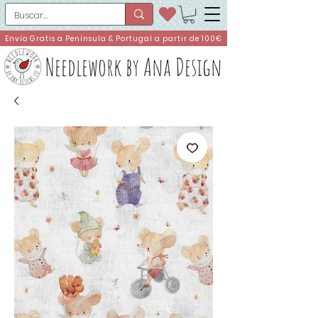
Envío Gratis a Península & Portugal a partir de 100€
Needlework by Ana Design