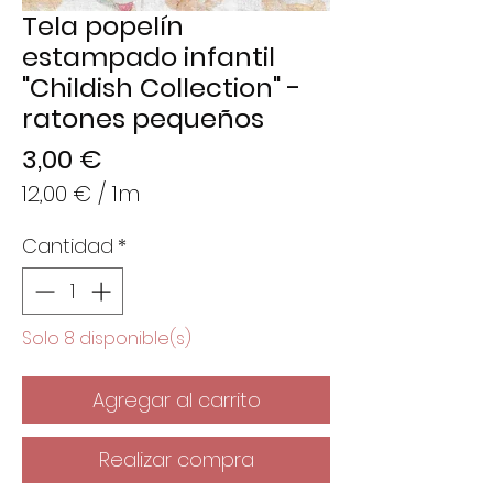
Tela popelín
estampado infantil
"Childish Collection" -
ratones pequeños
Precio
3,00 €
12,00 €
/
1m
12,00 €
Cantidad
*
por
1
Metro
Solo 8 disponible(s)
Agregar al carrito
Realizar compra