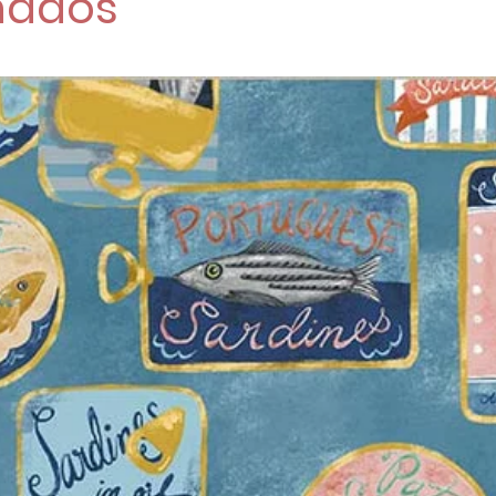
nados