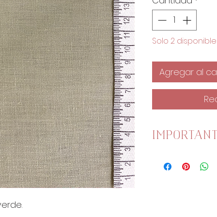
Cantidad
*
Solo 2 disponible
Agregar al car
Re
IMPORTAN
Una unidad es 
1 Unidad son 25
2 Unidades son
4 Unidades son 
verde.
20€/Metro