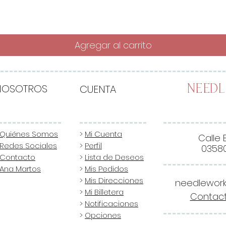
Agregar al carrito
NOSOTROS
CUENTA
Need
Quiénes Somos
>
Mi Cuenta
Calle 
Redes Sociales
>
Perfil
03580
Contacto
>
Lista de Deseos
Ana Martos
>
Mis Pedidos
>
Mis Direcciones
needlewor
>
Mi Billetera
Contact
>
Notificaciones
>
Opciones