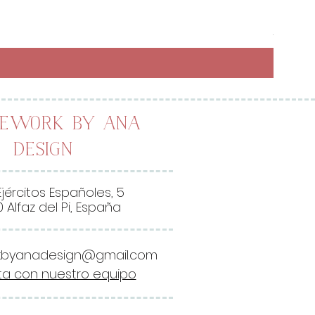
Preci
6,50 
26,00 
2
6
,
0
0
lework by Ana
Design
€
p
o
Ejércitos Españoles, 5
r
 Alfaz del Pi, España
1
M
kbyanadesign@gmail.com
e
a con nuestro equipo
t
r
o