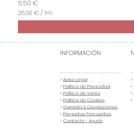
Precio
6,50 €
26,00 €
/
1m
2
6
,
0
0
INFORMACIÓN
€
p
o
>
Aviso Legal
>
>
Política de Privacidad
>
r
>
Política de Venta
>
1
>
Política de Cookies
>
M
>
Garantía & Devoluciones
e
>
Preguntas Frecuentes
t
>
Contacto - Ayuda
r
o