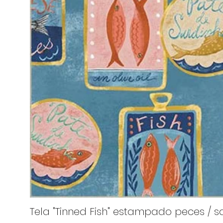
Tela "Tinned Fish" estampado peces / sa