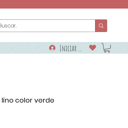
€
Iniciar sesión
e lino color verde
o