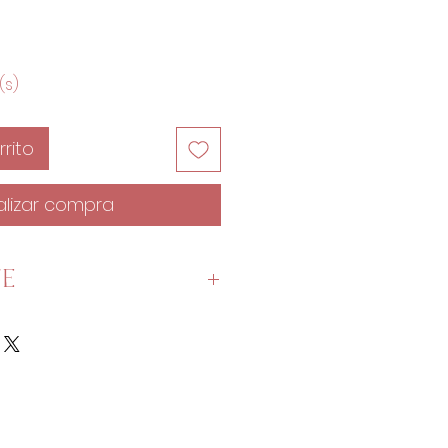
(s)
rito
alizar compra
TE
un cuarto de metro:
 cm x 150 cm.
 50 cm x 150 cm.
100 cm x 150 cm.