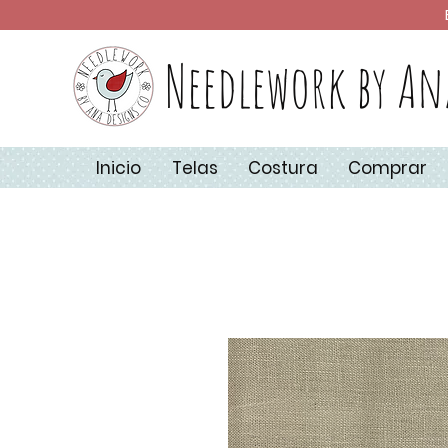
Needlework by An
Inicio
Telas
Costura
Comprar