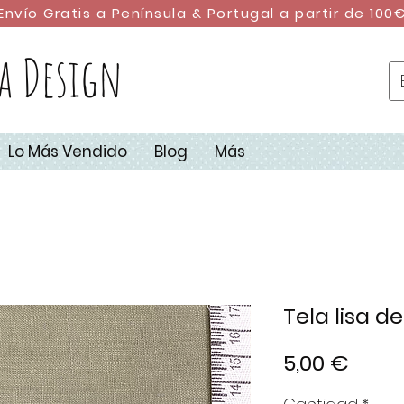
Envío Gratis a Península & Portugal a partir de 100
a Design
Lo Más Vendido
Blog
Más
Tela lisa d
Preci
5,00 €