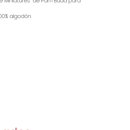
le Miniatures" de Pam Buda para
1 Unidad son 
2 Unidades s
100% algodón.
4 Unidades so
22'60€/Metro
Si pides 2 o m
enviarán de una