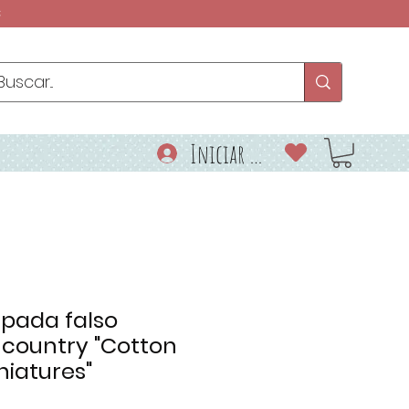
€
Iniciar sesión
pada falso
country "Cotton
niatures"