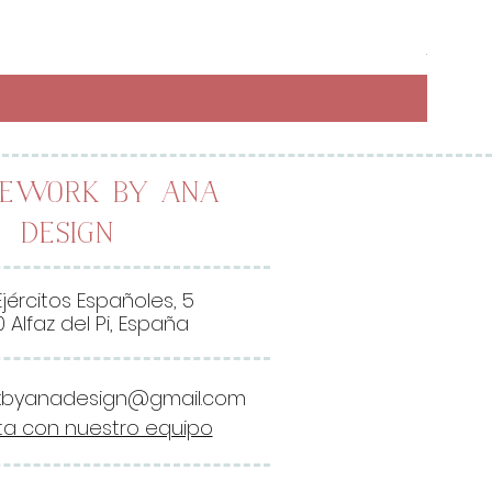
Preci
6,50 
26,00 
2
6
,
0
0
lework by Ana
Design
€
p
o
Ejércitos Españoles, 5
r
 Alfaz del Pi, España
1
M
kbyanadesign@gmail.com
e
a con nuestro equipo
t
r
o