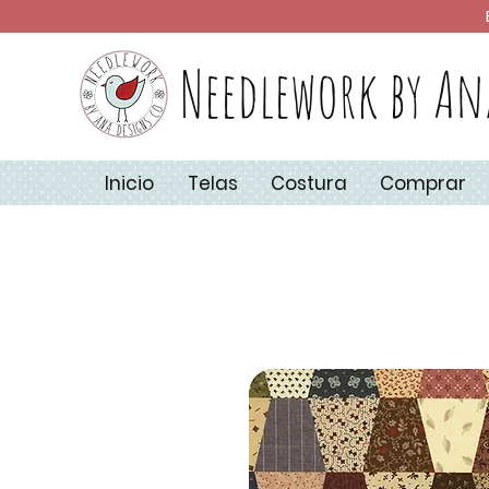
Needlework by An
Inicio
Telas
Costura
Comprar