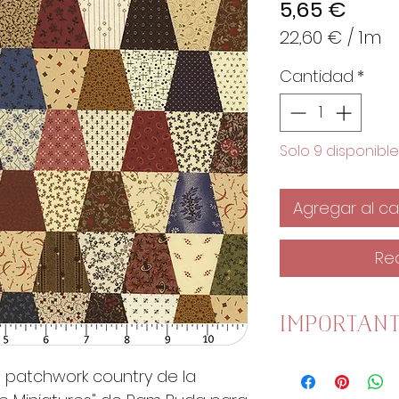
Prec
5,65 €
22,60 €
/
1m
22,60 €
Cantidad
*
por
1
Metro
Solo 9 disponible
Agregar al car
Re
IMPORTAN
Esta tela mide
 patchwork country de la
Una unidad es 