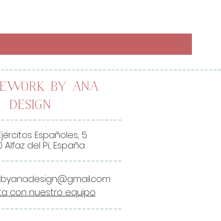
Preci
6,50 
26,00 
2
6
,
0
0
lework by Ana
Design
€
p
o
Ejércitos Españoles, 5
r
 Alfaz del Pi, España
1
M
kbyanadesign@gmail.com
e
a con nuestro equipo
t
r
o