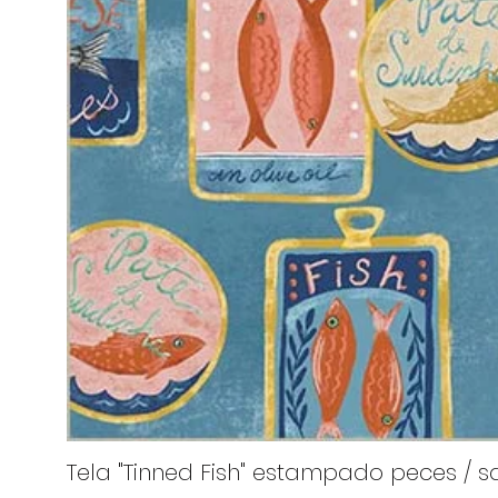
Tela "Tinned Fish" estampado peces / sa