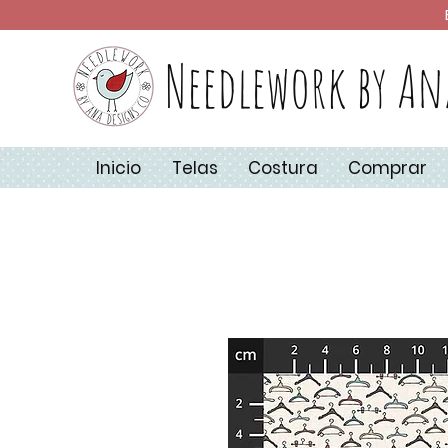
Needlework by An
Inicio
Telas
Costura
Comprar