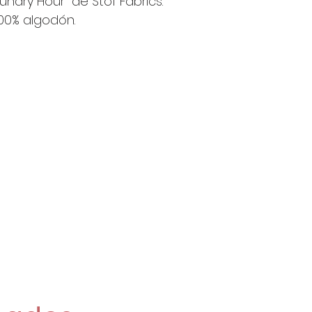
undry Hour" de Stof Fabrics.
2 Unidades s
100% algodón.
4 Unidades so
19'60€/Metro
Si pides 2 o m
enviarán de una