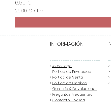
Precio
6,50 €
26,00 €
/
1m
2
6
,
0
0
INFORMACIÓN
€
p
o
>
Aviso Legal
>
>
Política de Privacidad
>
r
>
Política de Venta
>
1
>
Política de Cookies
>
M
>
Garantía & Devoluciones
e
>
Preguntas Frecuentes
t
>
Contacto - Ayuda
r
o