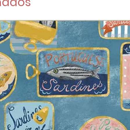
nados