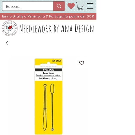
Envío Gratis a Península & Portugal a partir de 100€
Needlework by Ana Design